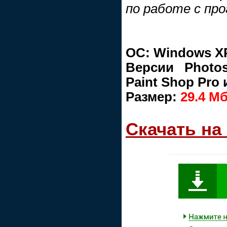
по работе с пр
ОС: Windows XP
Версии Photo
Paint Shop Pro 
Размер:
29.4 M
Скачать на