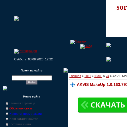
sor
Суббота, 08.08.2026, 12:22
Поиск на сайте
Главная
»
2011
»
Июнь
»
24
» AKVIS Mak
AKVIS MakeUp 1.0.163.79
Меню сайта
Главная страница
Обратная связь
Новости, промо-акции
Наш каталог сайтов
Гостевая книга