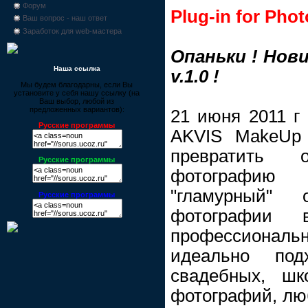
Форум
Plug-in for Pho
Ваш вопрос - наш ответ
Заработок для web-мастера
Опаньки ! Нов
Наша ссылка
v.1.0 !
Мы будем благодарны, если Вы
установите у себя нашу ссылку (на
Ваш выбор, любой из
предложенных вариантов):
21 июня 2011 г
Русские программы
AKVIS MakeUp 
превратить
Русские программы
фотографию 
"гламурный"
Русские программы
фотографии 
профессиона
идеально под
свадебных, шк
фотографий, лю