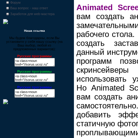
Форум
Animated Scre
Ваш вопрос - наш ответ
вам создать а
Заработок для web-мастера
замечательным
Наша ссылка
рабочего стола.
Мы будем благодарны, если Вы
создать заста
установите у себя нашу ссылку (на
Ваш выбор, любой из
предложенных вариантов):
данный инструм
Русские программы
программ позв
скринсейвер
Русские программы
использовать 
Но Animated Sc
Русские программы
вам создать ан
самостоятельн
добавить эффе
статичную фото
проплывающим