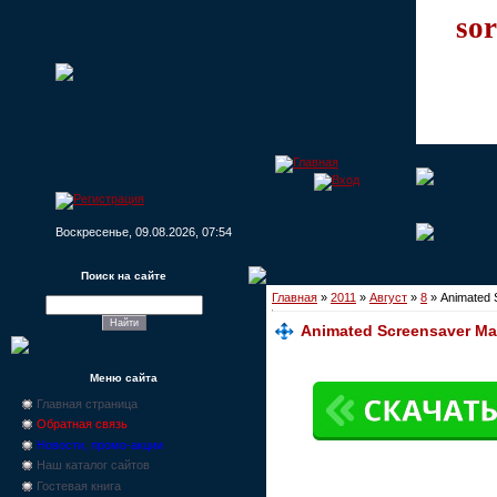
sor
Воскресенье, 09.08.2026, 07:54
Поиск на сайте
Главная
»
2011
»
Август
»
8
» Animated 
Animated Screensaver Mak
Меню сайта
Главная страница
Обратная связь
Новости, промо-акции
Наш каталог сайтов
Гостевая книга