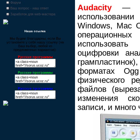
Форум
Audacity
— св
Ваш вопрос - наш ответ
использовании
Заработок для web-мастера
Windows, Mac O
Наша ссылка
операционных 
Мы будем благодарны, если Вы
использоват
установите у себя нашу ссылку (на
Ваш выбор, любой из
предложенных вариантов):
оцифровки анал
Русские программы
грампластинок),
форматах Og
Русские программы
физического ре
файлов (выреза
Русские программы
изменения ск
записи, и много 