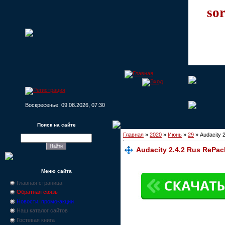
sor
Воскресенье, 09.08.2026, 07:30
Поиск на сайте
Главная
»
2020
»
Июнь
»
29
» Audacity 
Audacity 2.4.2 Rus RePac
Меню сайта
Главная страница
Обратная связь
Новости, промо-акции
Наш каталог сайтов
Гостевая книга