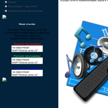
осуществлять нормализацию звука и т
Форум
Ваш вопрос - наш ответ
Заработок для web-мастера
Наша ссылка
Мы будем благодарны, если Вы
установите у себя нашу ссылку (на
Ваш выбор, любой из
предложенных вариантов):
Русские программы
Русские программы
Русские программы