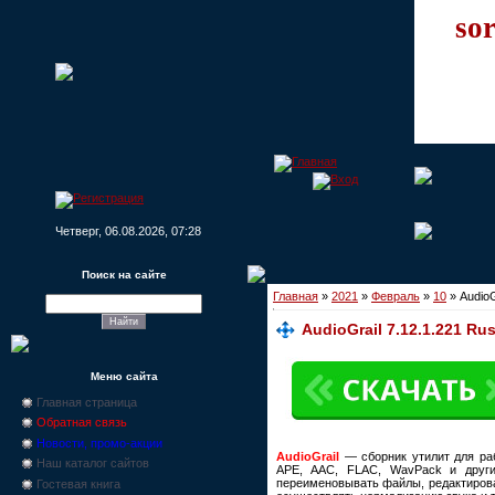
sor
Четверг, 06.08.2026, 07:28
Поиск на сайте
Главная
»
2021
»
Февраль
»
10
» AudioG
AudioGrail 7.12.1.221 Ru
Меню сайта
Главная страница
Обратная связь
Новости, промо-акции
AudioGrail
— сборник утилит для ра
Наш каталог сайтов
APE, AAC, FLAC, WavPack и друг
переименовывать файлы, редактироват
Гостевая книга