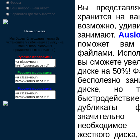
Форум
Вы представля
Ваш вопрос - наш ответ
хранится на ва
Заработок для web-мастера
возможно, удиви
Наша ссылка
занимают.
Auslo
Мы будем благодарны, если Вы
поможет вам
установите у себя нашу ссылку (на
Ваш выбор, любой из
предложенных вариантов):
файлами. Испол
Русские программы
вы сможете увел
диске на 50%! Ф
Русские программы
бесполезно за
диске, но т
Русские программы
быстродейств
дубликаты 
значительн
необходимое
жесткого диска