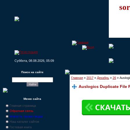
sor
Суббота, 08.08.2026, 05:09
Поиск на сайте
Главная
»
2017
»
Декабрь
»
26
» Auslogi
Auslogics Duplicate File 
Меню сайта
Главная страница
Обратная связь
Новости, промо-акции
Наш каталог сайтов
Гостевая книга