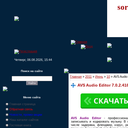
sor
Четверг, 06.08.2026, 15:44
Поиск на сайте
Главная
»
2011
»
Июнь
»
10
» AVS Audio 
AVS Audio Editor 7.0.2.41
Меню сайта
Главная страница
Обратная связь
Новости, промо-акции
AVS Audio Editor
- профессионал
Наш каталог сайтов
записывать и кодировать музыку. В
числе задержка, фленджер, хорус, 
Гостевая книга