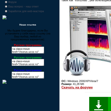
таких как "vuvuzelas", рев болельщиков
Форум
Ваш вопрос - наш ответ
Заработок для web-мастера
Наша ссылка
Мы будем благодарны, если Вы
установите у себя нашу ссылку (на
Ваш выбор, любой из
предложенных вариантов):
Русские программы
Русские программы
Русские программы
ОС:
Windows 2000/XP/Vista/7
Размер:
41,28 Мб
Скачать на форуме