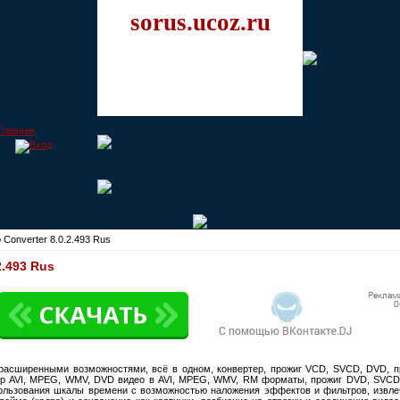
sorus.ucoz.ru
 Converter 8.0.2.493 Rus
2.493 Rus
расширенными возможностями, всё в одном, конвертер, прожиг VCD, SVCD, DVD, п
тер AVI, MPEG, WMV, DVD видео в AVI, MPEG, WMV, RM форматы, прожиг DVD, SVCD 
ользования шкалы времени с возможностью наложения эффектов и фильтров, извле