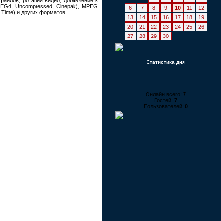
файлов, ротация видео, добавление к
MPEG4, Uncompressed, Cinepak), MPEG
6
7
8
9
10
11
12
 Time) и других форматов.
13
14
15
16
17
18
19
20
21
22
23
24
25
26
27
28
29
30
Статистика дня
Онлайн всего:
7
Гостей:
7
Пользователей:
0