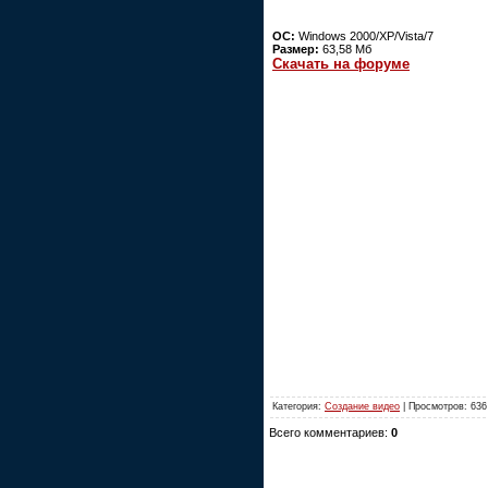
ОС:
Windows 2000/XP/Vista/7
Размер:
63,58 Мб
Скачать на форуме
Категория:
Создание видео
| Просмотров: 636
Всего комментариев:
0