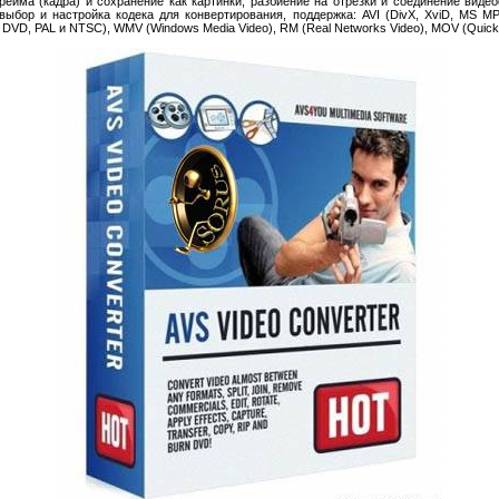
ейма (кадра) и сохранение как картинки, разбиение на отрезки и соединение видео
, выбор и настройка кодека для конвертирования, поддержка: AVI (DivX, XviD, MS 
DVD, PAL и NTSC), WMV (Windows Media Video), RM (Real Networks Video), MOV (Quick