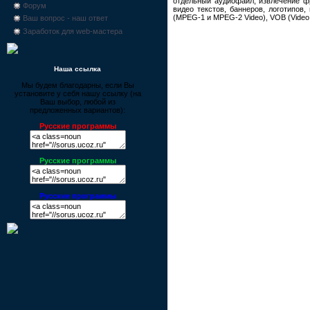
отдельный аудиофайл, извлечение фр
Форум
видео текстов, баннеров, логотипов
(MPEG-1 и MPEG-2 Video), VOB (Video 
Ваш вопрос - наш ответ
Заработок для web-мастера
Наша ссылка
Мы будем благодарны, если Вы
установите у себя нашу ссылку (на
Ваш выбор, любой из
предложенных вариантов):
Русские программы
Русские программы
Русские программы