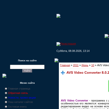
Суббота, 08.08.2026, 13:14
Поиск на сайте
Главная
»
2011
»
Июнь
»
10
» AVS Video
AVS Video Converter 8.0.
Меню сайта
Главная страница
Обратная связь
Новости, промо-акции
AVS Video Converter
- программа с 
Наш каталог сайтов
особенностью его является: конвер
редактирование видео на основе исп
Гостевая книга