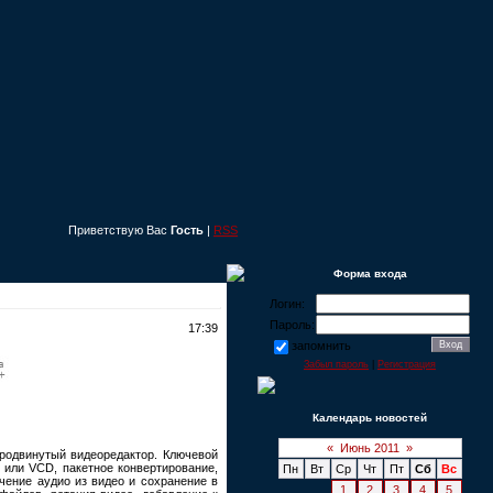
Приветствую Вас
Гость
|
RSS
Форма входа
Логин:
Пароль:
17:39
запомнить
Забыл пароль
|
Регистрация
Календарь новостей
«
Июнь 2011
»
родвинутый видеоредактор. Ключевой
или VCD, пакетное конвертирование,
Пн
Вт
Ср
Чт
Пт
Сб
Вс
чение аудио из видео и сохранение в
1
2
3
4
5