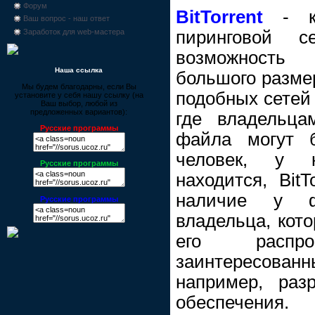
Форум
BitTorrent
- кл
Ваш вопрос - наш ответ
пиринговой с
Заработок для web-мастера
возможность
Наша ссылка
большого размер
Мы будем благодарны, если Вы
подобных сетей (
установите у себя нашу ссылку (на
Ваш выбор, любой из
предложенных вариантов):
где владельца
Русские программы
файла могут б
человек, у 
Русские программы
находится, BitT
наличие у ф
Русские программы
владельца, кот
его распро
заинтересованн
например, разр
обеспечени