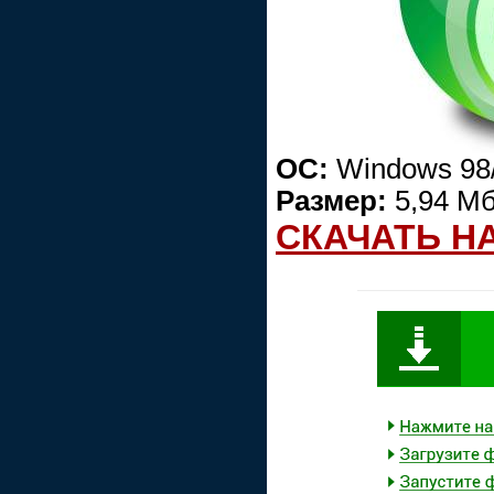
ОС:
Windows 98/
Размер:
5,94 М
СКАЧАТЬ Н