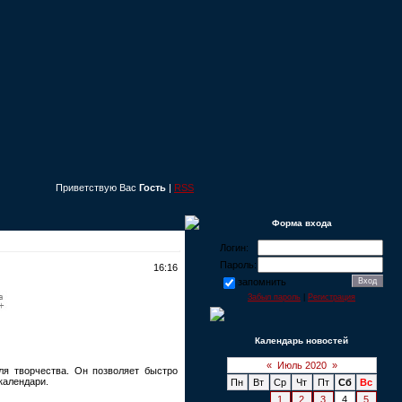
Приветствую Вас
Гость
|
RSS
Форма входа
Логин:
Пароль:
16:16
запомнить
Забыл пароль
|
Регистрация
Календарь новостей
«
Июль 2020
»
я творчества. Он позволяет быстро
календари.
Пн
Вт
Ср
Чт
Пт
Сб
Вс
1
2
3
4
5