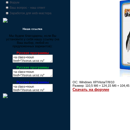
Форум
Ваш вопрос - наш ответ
Заработок для web-мастера
Наша ссылка
Мы будем благодарны, если Вы
установите у себя нашу ссылку (на
Ваш выбор, любой из
предложенных вариантов):
Русские программы
Русские программы
ОС: Windows XP/Vista/7/8/10
Русские программы
Размер: 110,5 Мб + 124,15 Мб + 104,45
Скачать на форуме