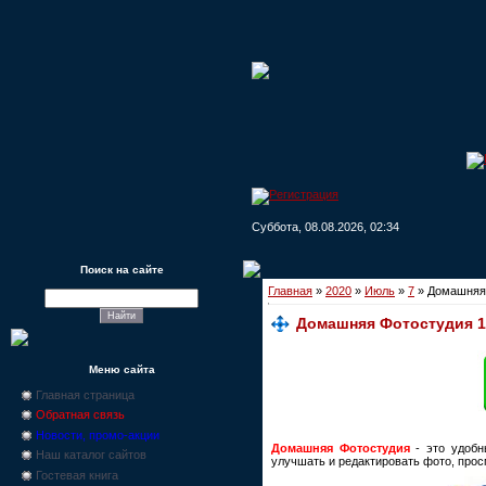
Суббота, 08.08.2026, 02:34
Поиск на сайте
Главная
»
2020
»
Июль
»
7
» Домашняя 
Домашняя Фотостудия 17
Меню сайта
Главная страница
Обратная связь
Новости, промо-акции
Домашняя Фотостудия
- это удобн
Наш каталог сайтов
улучшать и редактировать фото, прос
Гостевая книга