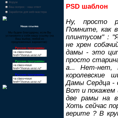
Форум
PSD шаблон
Ваш вопрос - наш ответ
Заработок для web-мастера
Ну, просто 
Наша ссылка
Помните, как в
Мы будем благодарны, если Вы
плинтусом" : "
установите у себя нашу ссылку (на
Ваш выбор, любой из
предложенных вариантов):
не хрен собачи
Русские программы
дамы - это ци
просто старина
Русские программы
а... Нет-нет,
королевские 
Русские программы
Дамы Сердца - 
Вот и покажем 
две рамы на в
Хоть сейчас по
верите ? В кру