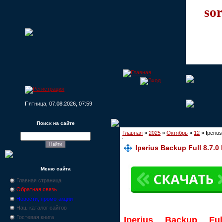
sor
Пятница, 07.08.2026, 07:59
Поиск на сайте
Главная
»
2025
»
Октябрь
»
12
» Iperius
Iperius Backup Full 8.7.0
Меню сайта
Главная страница
Обратная связь
Новости, промо-акции
Наш каталог сайтов
Гостевая книга
Iperius Backup Ful