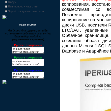
Форум
копирования, восстано
Ваш вопрос - наш ответ
совместимая со в
Заработок для web-мастера
Позволяет проводит
копирование на многи
диски USB, носители 
Наша ссылка
LTO/DAT, удаленные
Мы будем благодарны, если Вы
установите у себя нашу ссылку (на
Облачное хранилище. 
Ваш выбор, любой из
предложенных вариантов):
создание образа дис
данных Microsoft SQL S
Русские программы
Database и Аварийное 
Русские программы
Русские программы