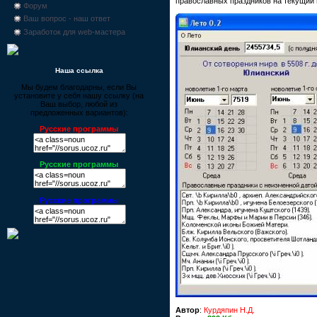
православных праздников на текущий 
Форум
Ваш вопрос - наш ответ
Заработок для web-мастера
Наша ссылка
Мы будем благодарны, если Вы
установите у себя нашу ссылку (на
Ваш выбор, любой из
предложенных вариантов):
Русские программы
Русские программы
Русские программы
Автор
:
Курдяпин Н.Д.