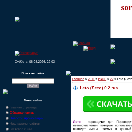
sor
Суббота, 08.08.2026, 22:03
Поиск на сайте
Главная
»
2011
»
Июнь
»
22
» Leto (Лето
Leto (Лето) 0.2 rus
Меню сайта
Главная страница
Обратная связь
Новости, промо-акции
Лето
- переводчик дат. Переводи
Наш каталог сайтов
летоисчислений, которые использов
выводит имена чтимых в данный 
Гостевая книга