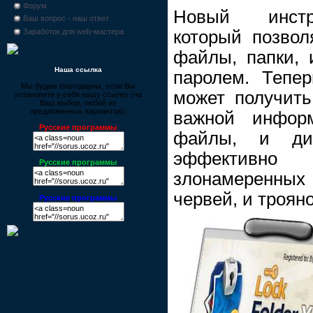
Форум
Новый инстру
Ваш вопрос - наш ответ
который позвол
Заработок для web-мастера
файлы, папки,
Наша ссылка
паролем. Тепер
Мы будем благодарны, если Вы
может получить
установите у себя нашу ссылку (на
Ваш выбор, любой из
предложенных вариантов):
важной информ
Русские программы
файлы, и дис
эффективно
Русские программы
злонамеренных 
червей, и трояно
Русские программы