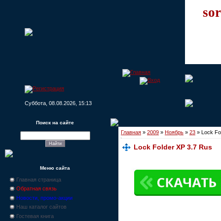
sor
Суббота, 08.08.2026, 15:13
Поиск на сайте
Главная
»
2009
»
Ноябрь
»
23
» Lock Fo
Lock Folder XP 3.7 Rus
Меню сайта
Главная страница
Обратная связь
Новости, промо-акции
Наш каталог сайтов
Гостевая книга