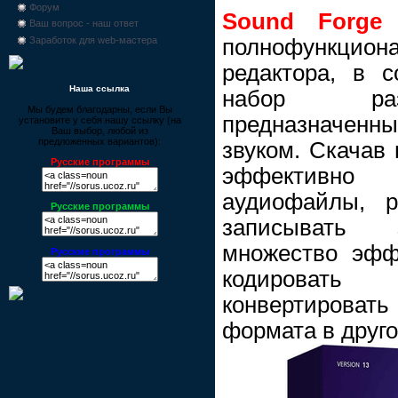
Форум
Sound Forge
Ваш вопрос - наш ответ
полнофункци
Заработок для web-мастера
редактора, в с
Наша ссылка
набор раз
Мы будем благодарны, если Вы
предназначе
установите у себя нашу ссылку (на
Ваш выбор, любой из
предложенных вариантов):
звуком. Скачав
Русские программы
эффективн
аудиофайлы, р
Русские программы
записывать 
множество эффе
Русские программы
кодироват
конвертировать
формата в друго