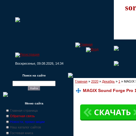
sor
Воскресенье, 09.08.2026, 14:34
Поиск на сайте
Главная
»
2020
»
Декабрь
»
1
» MAGIX S
MAGIX Sound Forge Pro 1
Меню сайта
Главная страница
Обратная связь
Новости, промо-акции
Наш каталог сайтов
Гостевая книга