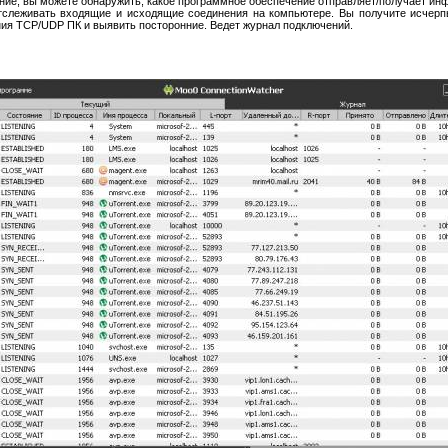
ние, вы можете обнаружить, какое программное обеспечение отправляет/получает ин
отслеживать входящие и исходящие соединения на компьютере. Вы получите исч
ия TCP/UDP ПК и выявить посторонние. Ведет журнал подключений.