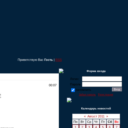
Приветствую Вас
Гость
|
RSS
Форма входа
Логин:
Пароль:
00:07
запомнить
Забыл пароль
|
Регистрация
Календарь новостей
«
Август 2011
»
Пн
Вт
Ср
Чт
Пт
Сб
Вс
1
2
3
4
5
6
7