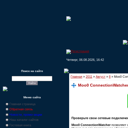
Четверг, 06.08.2026, 16:42
Поиск на сайте
Главная
»
2011
»
Август
»
8
» Moo0 Conn
Moo0 ConnectionWatcher 
Меню сайта
Главная страница
Обратная связь
Новости, промо-акции
Проверьте свои сетевые подключе
Наш каталог сайтов
Moo0 ConnectionWatcher
позволяет
Гостевая книга