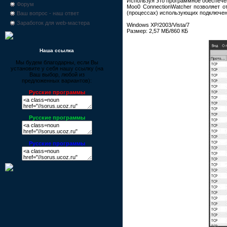
Используя это программное обеспече
Форум
Moo0 ConnectionWatcher позволяет 
(процессах) использующих подключен
Ваш вопрос - наш ответ
Заработок для web-мастера
Windows XP/2003/Vista/7
Размер: 2,57 МБ/860 КБ
Наша ссылка
Мы будем благодарны, если Вы
установите у себя нашу ссылку (на
Ваш выбор, любой из
предложенных вариантов):
Русские программы
Русские программы
Русские программы