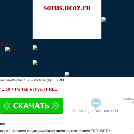
sorus.ucoz.ru
ectionWatcher 1.50 + Portable (Рус.) FREE
1.50 + Portable (Рус.) FREE
ния
 следить за всеми входящими/исходящими подключениями TCP/UDP ПК.