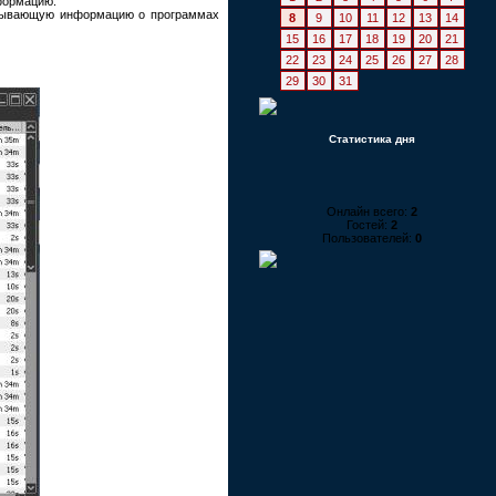
формацию.
ерпывающую информацию о программах
8
9
10
11
12
13
14
15
16
17
18
19
20
21
22
23
24
25
26
27
28
29
30
31
Статистика дня
Онлайн всего:
2
Гостей:
2
Пользователей:
0