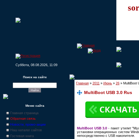
sor
Суббота, 08.08.2026, 11:09
Поиск на сайте
Главная
»
2011
»
Июнь
»
26
» MultiBoot
MultiBoot USB 3.0 Rus
Меню сайта
Главная страница
Обратная связь
Новости, промо-акции
MultiBoot USB 3.0
- пакет утилит "Му
Наш каталог сайтов
установки операционных систем Windo
непосредственно с USB накопителя.
Гостевая книга