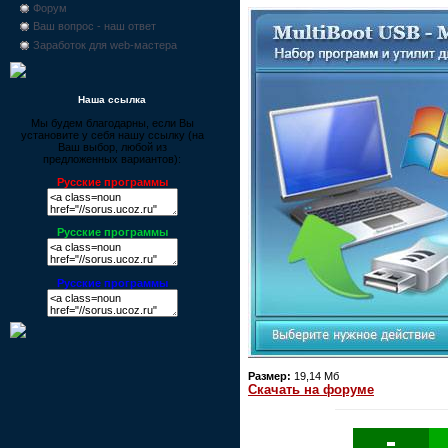
Форум
Ваш вопрос - наш ответ
Заработок для web-мастера
Наша ссылка
Мы будем благодарны, если Вы
установите у себя нашу ссылку (на
Ваш выбор, любой из
предложенных вариантов):
Русские программы
Русские программы
Русские программы
Размер:
19,14 Мб
Скачать на форуме