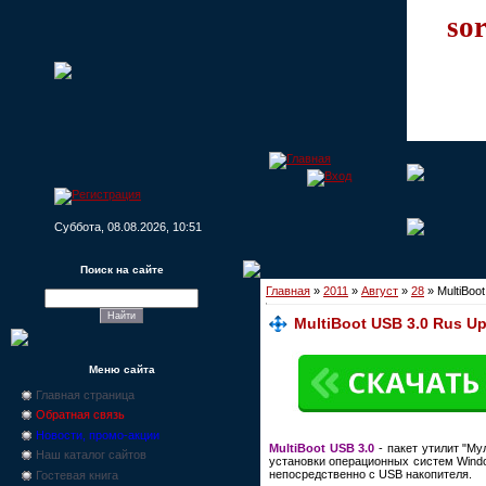
sor
Суббота, 08.08.2026, 10:51
Поиск на сайте
Главная
»
2011
»
Август
»
28
» MultiBoo
MultiBoot USB 3.0 Rus Up
Меню сайта
Главная страница
Обратная связь
Новости, промо-акции
MultiBoot USB 3.0
- пакет утилит "Му
Наш каталог сайтов
установки операционных систем Windo
непосредственно с USB накопителя.
Гостевая книга