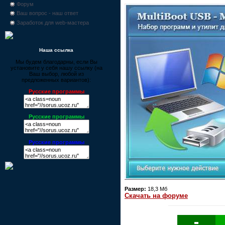
Форум
Ваш вопрос - наш ответ
Заработок для web-мастера
Наша ссылка
Мы будем благодарны, если Вы
установите у себя нашу ссылку (на
Ваш выбор, любой из
предложенных вариантов):
Русские программы
Русские программы
Русские программы
Размер:
18,3 Мб
Скачать на форуме