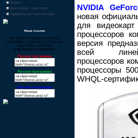
Форум
NVIDIA GeForce
Ваш вопрос - наш ответ
новая официаль
Заработок для web-мастера
для видеокарт
Наша ссылка
процессоров ко
Мы будем благодарны, если Вы
версия предназ
установите у себя нашу ссылку (на
Ваш выбор, любой из
предложенных вариантов):
всей линей
Русские программы
процессоров ко
процессоры 500
Русские программы
WHQL-сертифик
Русские программы