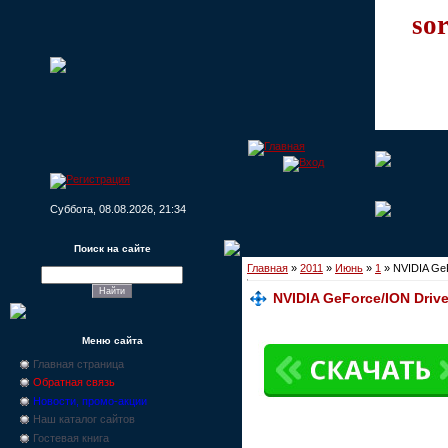
sor
Суббота, 08.08.2026, 21:34
Поиск на сайте
Главная
»
2011
»
Июнь
»
1
» NVIDIA Ge
NVIDIA GeForce/ION Driv
Меню сайта
Главная страница
Обратная связь
Новости, промо-акции
Наш каталог сайтов
Гостевая книга