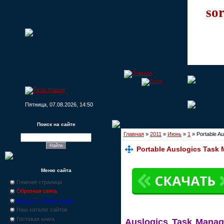
sor
Пятница, 07.08.2026, 14:50
Поиск на сайте
Главная
»
2011
»
Июнь
»
1
» Portable Au
Portable Auslogics Task 
Меню сайта
Главная страница
Обратная связь
Новости, промо-акции
Наш каталог сайтов
Гостевая книга
Auslogics Task Manag