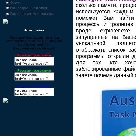
Форум
сколько памяти, проце
Ваш вопрос - наш ответ
используется каждым
Заработок для web-мастера
поможет Вам найти 
процессы и троянцев
вроде explorer.ex
Наша ссылка
запущенные на Ваше
Мы будем благодарны, если Вы
установите у себя нашу ссылку (на
уникальной являе
Ваш выбор, любой из
предложенных вариантов):
отображать список за
программы открыли 
Русские программы
для тех, кто хоче
заблокированные файл
Русские программы
знаете почему данный 
Русские программы