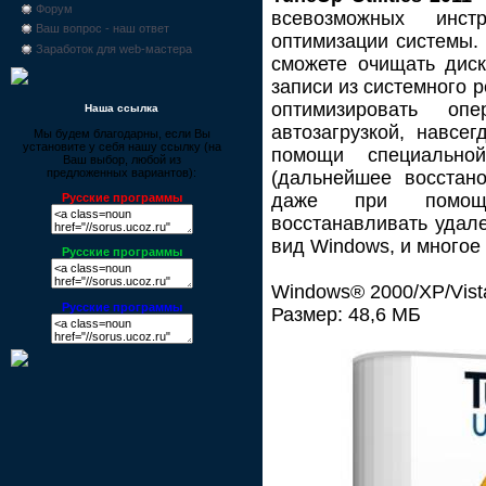
Форум
всевозможных инс
Ваш вопрос - наш ответ
оптимизации системы.
Заработок для web-мастера
сможете очищать диск
записи из системного 
оптимизировать опе
Наша ссылка
автозагрузкой, навсе
Мы будем благодарны, если Вы
установите у себя нашу ссылку (на
помощи специальной
Ваш выбор, любой из
предложенных вариантов):
(дальнейшее восстан
даже при помощи
Русские программы
восстанавливать удал
вид Windows, и многое 
Русские программы
Windows® 2000/XP/Vist
Русские программы
Размер: 48,6 МБ