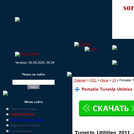
sor
Четверг, 06.08.2026, 09:34
Поиск на сайте
Главная
»
2011
»
Июнь
»
24
» Portable T
Portable TuneUp Utilities
Меню сайта
Главная страница
Обратная связь
Новости, промо-акции
Наш каталог сайтов
Гостевая книга
TuneUp Utilities 2011
-