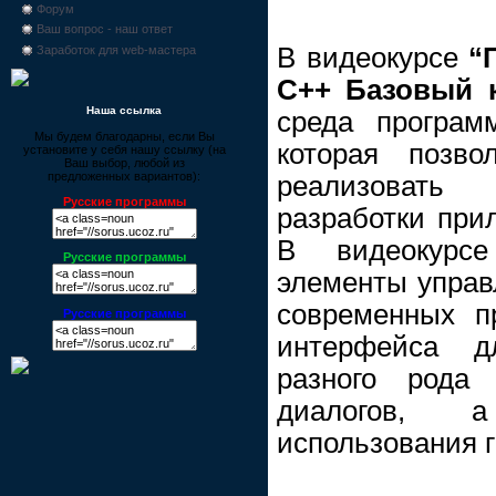
Форум
Ваш вопрос - наш ответ
В видеокурсе
“
Заработок для web-мастера
C++ Базовый 
Наша ссылка
среда программ
Мы будем благодарны, если Вы
которая позв
установите у себя нашу ссылку (на
Ваш выбор, любой из
предложенных вариантов):
реализовать
Русские программы
разработки при
В видеокурс
Русские программы
элементы управ
современных пр
Русские программы
интерфейса д
разного рода
диалогов, 
использования 