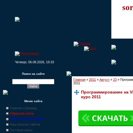
sor
Четверг, 06.08.2026, 19:33
Поиск на сайте
Главная
»
2011
»
Август
»
23
» Програм
2011
Программирование на V
курс 2011
Меню сайта
Главная страница
Обратная связь
Новости, промо-акции
Наш каталог сайтов
Гостевая книга