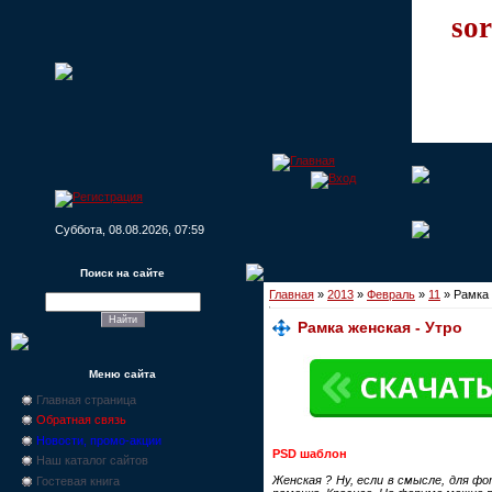
sor
Суббота, 08.08.2026, 07:59
Поиск на сайте
Главная
»
2013
»
Февраль
»
11
» Рамка 
Рамка женская - Утро
Меню сайта
Главная страница
Обратная связь
Новости, промо-акции
PSD шаблон
Наш каталог сайтов
Женская ? Ну, если в смысле, для фо
Гостевая книга