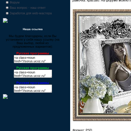
рамочка. Красиво. На форуме можно
Форум
Ваш вопрос - наш ответ
Заработок для web-мастера
Наша ссылка
Мы будем благодарны, если Вы
установите у себя нашу ссылку (на
Ваш выбор, любой из
предложенных вариантов):
Русские программы
Русские программы
Русские программы
Формат: PSD