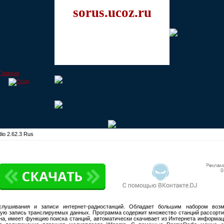
sorus.ucoz.ru
o 2.62.3 Rus
ушивания и записи интернет-радиостанций. Обладает большим набором возм
ую запись транслируемых данных. Программа содержит множество станций рассорти
иона, имеет функцию поиска станций, автоматически скачивает из Интернета информа