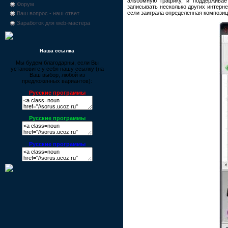
альбомную графику, и поддержива
Форум
записывать несколько других интерне
если заиграла определенная композиц
Ваш вопрос - наш ответ
Заработок для web-мастера
Наша ссылка
Мы будем благодарны, если Вы
установите у себя нашу ссылку (на
Ваш выбор, любой из
предложенных вариантов):
Русские программы
Русские программы
Русские программы