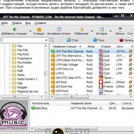
ет подключение плагинов медиаплеера Winamp. С помощью RarmaRadio можно с
т-радиостанций, осуществлять запись интернет-вещания по расписанию, а также авт
ия. При сохранении полученных аудио файлов RarmaRadio добавляет в них теги.