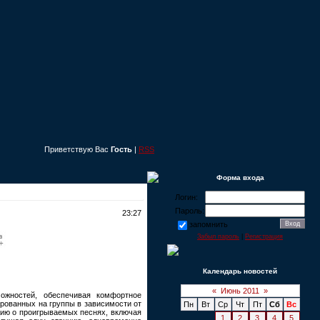
Приветствую Вас
Гость
|
RSS
Форма входа
Логин:
Пароль:
23:27
запомнить
Забыл пароль
|
Регистрация
Календарь новостей
«
Июнь 2011
»
ожностей, обеспечивая комфортное
рованных на группы в зависимости от
Пн
Вт
Ср
Чт
Пт
Сб
Вс
цию о проигрываемых песнях, включая
1
2
3
4
5