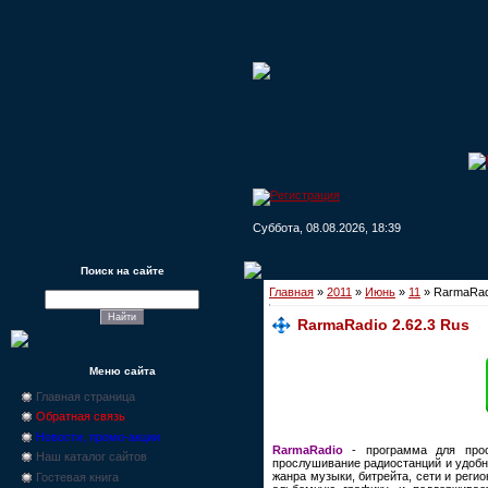
Суббота, 08.08.2026, 18:39
Поиск на сайте
Главная
»
2011
»
Июнь
»
11
» RarmaRadi
RarmaRadio 2.62.3 Rus
Меню сайта
Главная страница
Обратная связь
Новости, промо-акции
RarmaRadio
- программа для просл
Наш каталог сайтов
прослушивание радиостанций и удобн
жанра музыки, битрейта, сети и рег
Гостевая книга