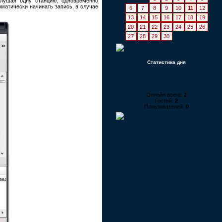
лушая одну станцию, одновременно
оматически начинать запись, в случае
6
7
8
9
10
11
12
13
14
15
16
17
18
19
20
21
22
23
24
25
26
27
28
29
30
Статистика дня
Онлайн всего:
2
Гостей:
2
Пользователей:
0