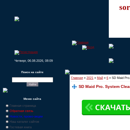
sor
Четверг, 06.08.2026, 08:09
Поиск на сайте
Главная
»
2021
»
Май
»
6
» SD Maid Pro.
SD Maid Pro. System Clean
Меню сайта
Главная страница
Обратная связь
Новости, промо-акции
Наш каталог сайтов
Гостевая книга