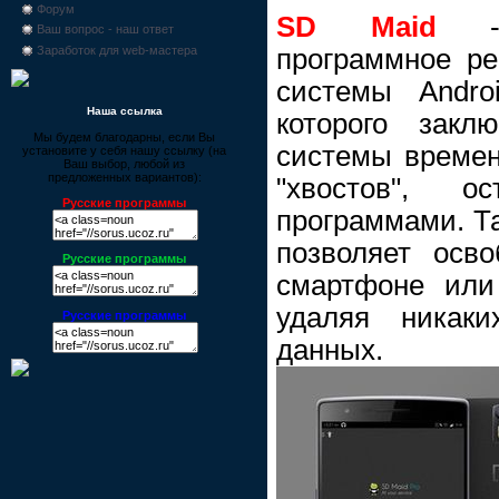
Форум
SD Maid
- м
Ваш вопрос - наш ответ
программное р
Заработок для web-мастера
системы Andro
Наша ссылка
которого закл
Мы будем благодарны, если Вы
системы време
установите у себя нашу ссылку (на
Ваш выбор, любой из
предложенных вариантов):
"хвостов", о
Русские программы
программами. Т
позволяет осв
Русские программы
смартфоне или
удаляя никаки
Русские программы
данных.