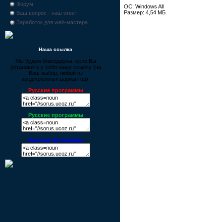
Форум
ОС: Windows All
Размер: 4,54 МБ
Ваш вопрос - наш ответ
Заработок для web-мастера
Наша ссылка
Мы будем благодарны, если Вы
установите у себя нашу ссылку (на
Ваш выбор, любой из
предложенных вариантов):
Русские программы
Русские программы
Русские программы