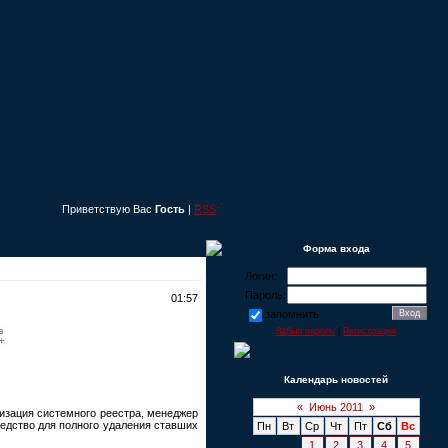
Приветствую Вас
Гость
|
RSS
Форма входа
Логин:
Пароль:
01:57
запомнить
Забыл пароль
|
Регистрация
Календарь новостей
«
Июнь 2011
»
мизация системного реестра, менеджер
редство для полного удаления ставших
Пн
Вт
Ср
Чт
Пт
Сб
Вс
1
2
3
4
5