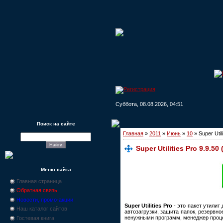
Суббота, 08.08.2026, 04:51
Поиск на сайте
Главная
»
2011
»
Июнь
»
10
» Super Utili
Super Utilities Pro 9.9.50 
Меню сайта
Главная страница
Обратная связь
Новости, промо-акции
Super Utilities Pro
- это пакет утилит
Наш каталог сайтов
автозагрузки, защита папок, резервн
ненужными программ, менеджер процес
Гостевая книга