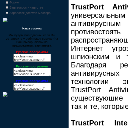
Форум
TrustPort Ant
Ваш вопрос - наш ответ
универсаль
Заработок для web-мастера
антивирусным
Наша ссылка
противос
Мы будем благодарны, если Вы
распространяю
установите у себя нашу ссылку (на
Ваш выбор, любой из
предложенных вариантов):
Интернет угр
Русские программы
шпионским и т
Благодаря ре
Русские программы
антивирусных
технологии эв
Русские программы
TrustPort Anti
существуюшие 
так и те, которы
TrustPort Int