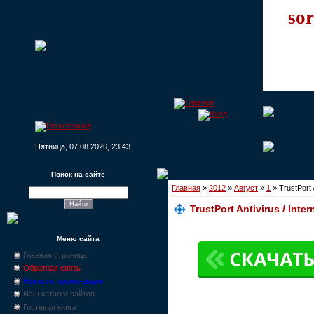
sor
Пятница, 07.08.2026, 23:43
Поиск на сайте
Главная
»
2012
»
Август
»
1
» TrustPort A
TrustPort Antivirus / Inter
Меню сайта
Главная страница
Обратная связь
Новости, промо-акции
Наш каталог сайтов
Гостевая книга