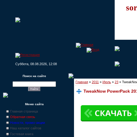
sor
Суббота, 08.08.2026, 12:08
Поиск на сайте
Главная
»
2011
»
Июль
»
23
» TweakNow
TweakNow PowerPack 201
Меню сайта
Главная страница
Обратная связь
Новости, промо-акции
Наш каталог сайтов
Гостевая книга