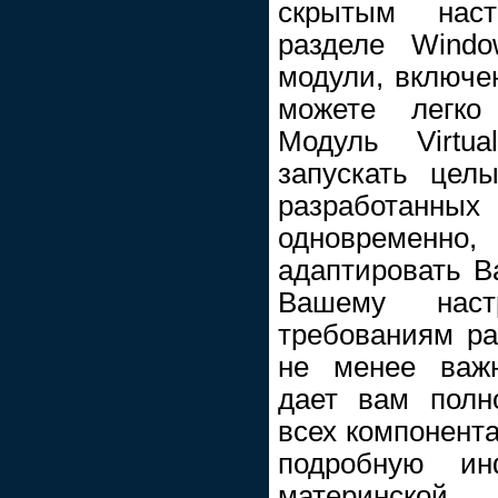
скрытым нас
разделе Windo
модули, включе
можете легко
Модуль Virtua
запускать цел
разработан
одновремен
адаптировать В
Вашему нас
требованиям ра
не менее важн
дает вам полн
всех компонент
подробную и
материнской 