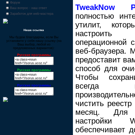
Форум
TweakNow Po
Ваш вопрос - наш ответ
полностью инт
Заработок для web-мастера
утилит, кото
Наша ссылка
настроить
Мы будем благодарны, если Вы
операционной с
установите у себя нашу ссылку (на
Ваш выбор, любой из
предложенных вариантов):
веб-браузера. М
Русские программы
предоставит ва
способ для очи
Русские программы
Чтобы сохра
всегда 
Русские программы
производительн
чистить реестр
месяц. Для 
настройки W
обеспечивает д