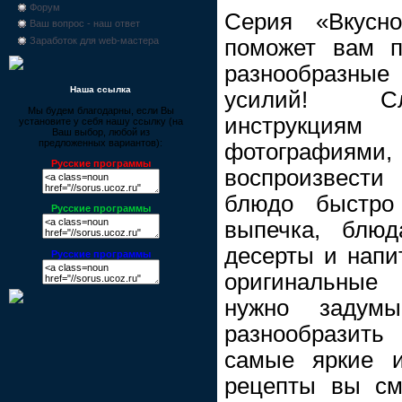
Форум
Серия «Вкусно
Ваш вопрос - наш ответ
поможет вам п
Заработок для web-мастера
разнообразны
Наша ссылка
усилий! С
Мы будем благодарны, если Вы
инструкци
установите у себя нашу ссылку (на
Ваш выбор, любой из
предложенных вариантов):
фотографи
Русские программы
воспроизвести
блюдо быстро
Русские программы
выпечка, блю
десерты и напи
Русские программы
оригинальны
нужно задум
разнообразить
самые яркие и
рецепты вы см