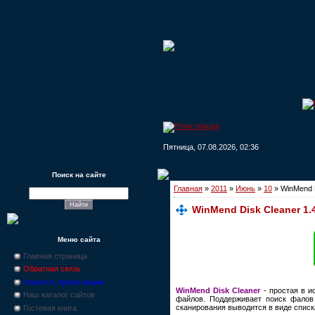
Пятница, 07.08.2026, 02:36
Поиск на сайте
Главная
»
2011
»
Июнь
»
10
» WinMend D
WinMend Disk Cleaner 1.4
Меню сайта
Главная страница
Обратная связь
Новости, промо-акции
WinMend Disk Cleaner
- простая в и
Наш каталог сайтов
файлов. Поддерживает поиск фалов 
сканирования выводится в виде списк
Гостевая книга