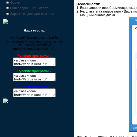
Форум
Особенности:
1. Безопасное и всеобъемлющее скан
Ваш вопрос - наш ответ
2. Результаты сканирования - Ваше п
Заработок для web-мастера
3. Мощный анализ диска
Наша ссылка
Мы будем благодарны, если Вы
установите у себя нашу ссылку (на
Ваш выбор, любой из
предложенных вариантов):
Русские программы
Русские программы
Русские программы