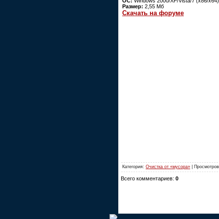
ОС:
Windows 2000/XP/Vista/7 (x86/x64)
Размер:
2,55 Мб
Скачать на форуме
Категория:
Очистка от «мусора»
| Просмотров
Всего комментариев:
0