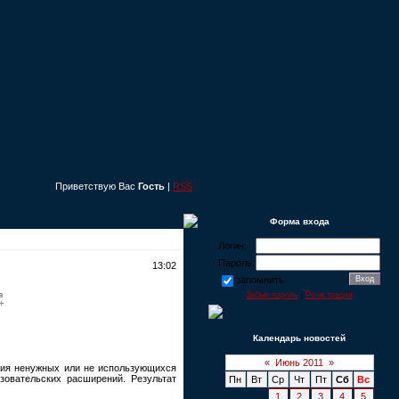
Приветствую Вас
Гость
|
RSS
Форма входа
Логин:
Пароль:
13:02
запомнить
Забыл пароль
|
Регистрация
Календарь новостей
«
Июнь 2011
»
ения ненужных или не использующихся
зовательских расширений. Результат
Пн
Вт
Ср
Чт
Пт
Сб
Вс
1
2
3
4
5