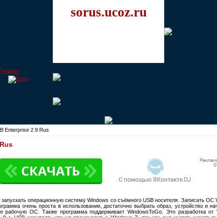
sorus.ucoz.ru
 Enterprise 2.9 Rus
 Rus
запускать операционную систему Windows со съёмного USB носителя. Записать ОС
ограмма очень проста в использовании, достаточно выбрать образ, устройство и н
ю рабочую ОС. Также программа поддерживает WindowsToGo. Это разработка от W