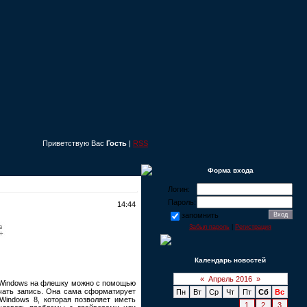
Приветствую Вас
Гость
|
RSS
Форма входа
Логин:
Пароль:
14:44
запомнить
Забыл пароль
|
Регистрация
Календарь новостей
«
Апрель 2016
»
 Windows на флешку можно с помощью
ачать запись. Она сама сформатирует
Пн
Вт
Ср
Чт
Пт
Сб
Вс
indows 8, которая позволяет иметь
1
2
3