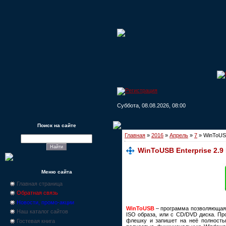
Суббота, 08.08.2026, 08:00
Поиск на сайте
Главная
»
2016
»
Апрель
»
7
» WinToUSB
WinToUSB Enterprise 2.9
Меню сайта
Главная страница
Обратная связь
Новости, промо-акции
WinToUSB
– программа позволяющая 
Наш каталог сайтов
ISO образа, или с CD/DVD диска. Пр
флешку и запишет на неё полность
Гостевая книга