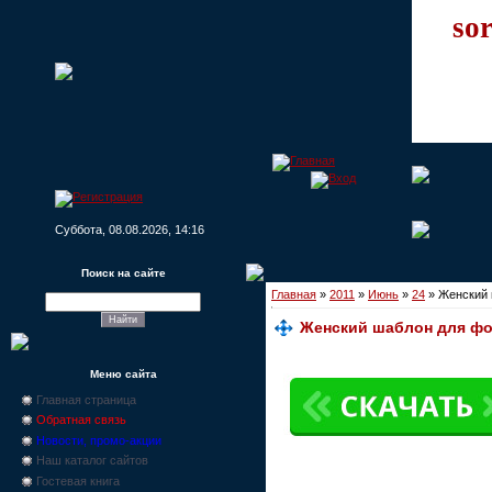
sor
Суббота, 08.08.2026, 14:16
Поиск на сайте
Главная
»
2011
»
Июнь
»
24
» Женский 
Женский шаблон для ф
Меню сайта
Главная страница
Обратная связь
Новости, промо-акции
Наш каталог сайтов
Гостевая книга