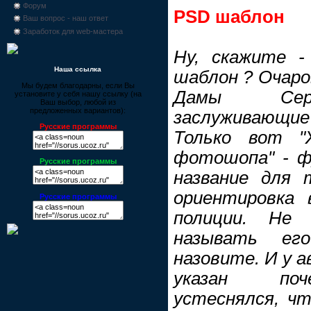
Форум
PSD шаблон
Ваш вопрос - наш ответ
Заработок для web-мастера
Ну, скажите -
Наша ссылка
шаблон ? Очаро
Мы будем благодарны, если Вы
Дамы Серд
установите у себя нашу ссылку (на
Ваш выбор, любой из
предложенных вариантов):
заслуживающие
Русские программы
Только вот "
фотошопа" - фу
Русские программы
название для 
ориентировка 
Русские программы
полиции. Не
называть ег
назовите. И у а
указан поч
устеснялся, чт