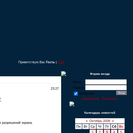
Приветствую Вас
Гость
|
RSS
Форма входа
Логин:
Пароль:
23:27
запомнить
Забыл пароль
|
Регистрация
Календарь новостей
«
Октябрь 2008
»
х разрешений экрана.
Пн
Вт
Ср
Чт
Пт
Сб
Вс
1
2
3
4
5