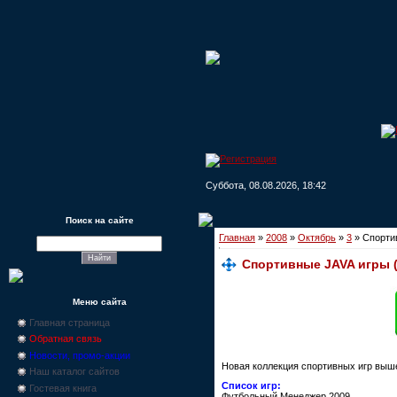
Суббота, 08.08.2026, 18:42
Поиск на сайте
Главная
»
2008
»
Октябрь
»
3
» Спортив
Спортивные JAVA игры (
Меню сайта
Главная страница
Обратная связь
Новости, промо-акции
Новая коллекция спортивных игр выше
Наш каталог сайтов
Список игр:
Гостевая книга
Футбольный Менеджер 2009