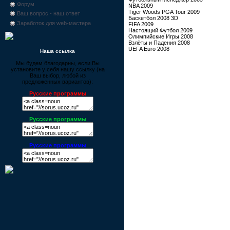
Форум
NBA 2009
Tiger Woods PGA Tour 2009
Ваш вопрос - наш ответ
Баскетбол 2008 3D
Заработок для web-мастера
FIFA 2009
Настоящий Футбол 2009
Олимпийские Игры 2008
Взлёты и Падения 2008
UEFA Euro 2008
Наша ссылка
Мы будем благодарны, если Вы
установите у себя нашу ссылку (на
Ваш выбор, любой из
предложенных вариантов):
Русские программы
Русские программы
Русские программы