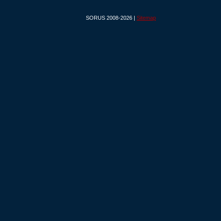
SORUS 2008-2026 |
Sitemap