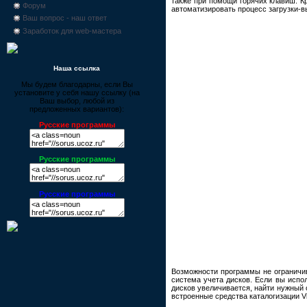
также при помощи горячих клавиш. К
Форум
автоматизировать процесс загрузки-в
Ваш вопрос - наш ответ
Заработок для web-мастера
Наша ссылка
Мы будем благодарны, если Вы
установите у себя нашу ссылку (на
Ваш выбор, любой из
предложенных вариантов):
Русские программы
Русские программы
Русские программы
Возможности программы не ограничив
система учета дисков. Если вы испол
дисков увеличивается, найти нужный 
встроенные средства каталогизации Vi