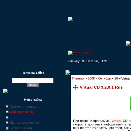
Пятница, 07.08.2026, 01:31
Поиск на сайте
Главная
»
2008
»
Октябрь
»
16
» Virtual
Virtual CD 9.2.0.1 Rus
Меню сайта
Главная страница
Обратная связь
Новости, промо-акции
При помощи программы
Virtual CD
вы
Наш каталог сайтов
скорость доступа к информации, а т
вызывается из системного трея, так
Гостевая книга