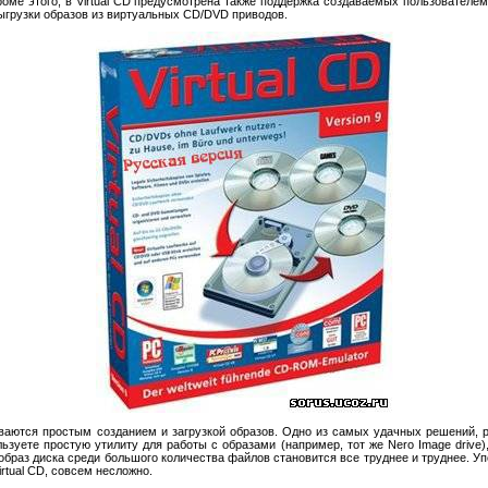
роме этого, в Virtual CD предусмотрена также поддержка создаваемых пользователе
ыгрузки образов из виртуальных CD/DVD приводов.
аются простым созданием и загрузкой образов. Одно из самых удачных решений, ре
ьзуете простую утилиту для работы с образами (например, тот же Nero Image drive),
образ диска среди большого количества файлов становится все труднее и труднее. У
rtual CD, совсем несложно.