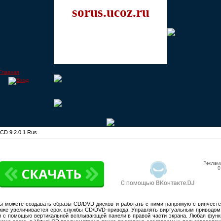
sorus.ucoz.ru
 CD 9.2.0.1 Rus
 можете создавать образы CD/DVD дисков и работать с ними напрямую с винчестер
акже увеличивается срок службы CD/DVD-привода. Управлять виртуальным приводо
 и с помощью вертикальной всплывающей панели в правой части экрана. Любая фу