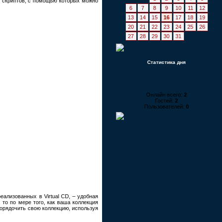
м скриптов, с помощью которых можно
6
7
8
9
10
11
12
13
14
15
16
17
18
19
20
21
22
23
24
25
26
27
28
29
30
31
Статистика дня
Онлайн всего:
2
Гостей:
2
Пользователей:
0
ализованных в Virtual CD, – удобная
 то по мере того, как ваша коллекция
порядочить свою коллекцию, используя