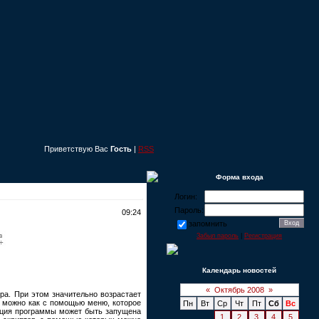
Приветствую Вас
Гость
|
RSS
Форма входа
Логин:
Пароль:
09:24
запомнить
Забыл пароль
|
Регистрация
Календарь новостей
«
Октябрь 2008
»
а. При этом значительно возрастает
м можно как с помощью меню, которое
Пн
Вт
Ср
Чт
Пт
Сб
Вс
нкция программы может быть запущена
1
2
3
4
5