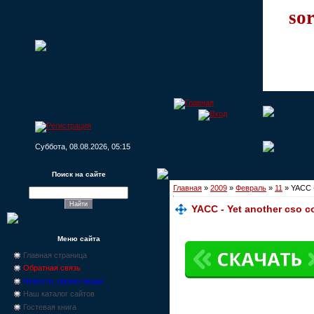
sor
Суббота, 08.08.2026, 05:15
Поиск на сайте
Главная
»
2009
»
Февраль
»
11
» YACC -
YACC - Yet another cso c
Меню сайта
Главная страница
Обратная связь
Новости, промо-акции
Наш каталог сайтов
Гостевая книга