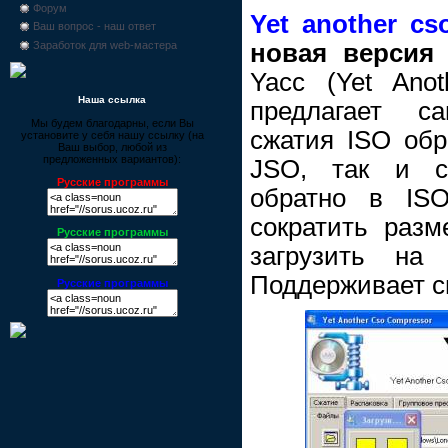
Форум
Yet another cs
Ваш вопрос - наш ответ
новая версия
Заработок для web-мастера
Yacc (Yet Ano
Наша ссылка
предлагает с
Мы будем благодарны, если Вы
сжатия ISO об
установите у себя нашу ссылку (на
Ваш выбор, любой из
предложенных вариантов):
JSO, так и с
Русские программы
обратно в IS
сократить разм
Русские программы
загрузить на
Поддерживает с
Русские программы