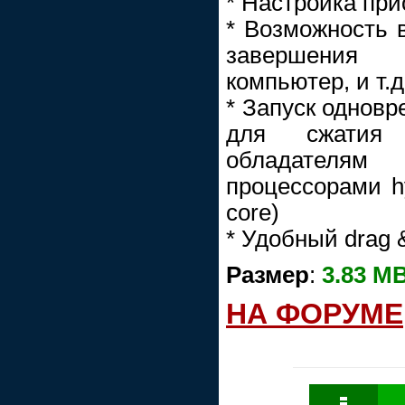
* Настройка при
* Возможность 
завершения 
компьютер, и т.д
* Запуск одновр
для сжатия 
обладателя
процессорами hy
core)
* Удобный drag 
Размер
:
3.83 M
НА ФОРУМЕ