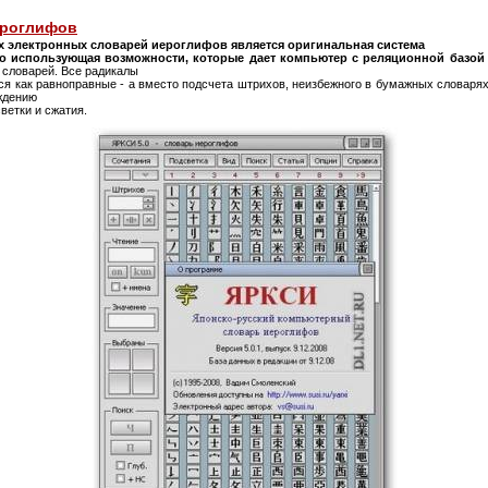
иероглифов
их электронных словарей иероглифов является оригинальная система
о использующая возможности, которые дает компьютер с реляционной базой
 словарей. Все радикалы
ся как равноправные - а вместо подсчета штрихов, неизбежного в бумажных словаря
ждению
ветки и сжатия.