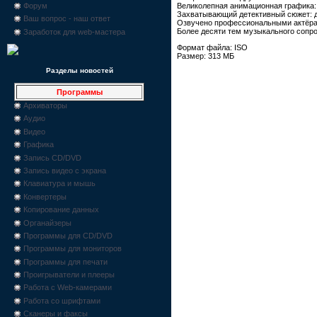
Форум
Великолепная анимационная графика:
Захватывающий детективный сюжет: д
Ваш вопрос - наш ответ
Озвучено профессиональными актёрам
Более десяти тем музыкального сопр
Заработок для web-мастера
Формат файла: ISO
Размер: 313 МБ
Разделы новостей
Программы
Архиваторы
Аудио
Видео
Графика
Запись CD/DVD
Запись видео с экрана
Клавиатура и мышь
Конвертеры
Копирование данных
Органайзеры
Программы для CD/DVD
Программы для мониторов
Программы для печати
Проигрыватели и плееры
Работа с Web-камерами
Работа со шрифтами
Сканеры и факсы