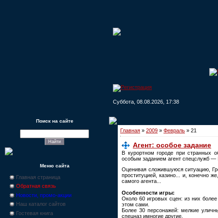
Суббота, 08.08.2026, 17:38
Поиск на сайте
Главная
»
2009
»
Февраль
»
21
Агент: особое задание
В курортном городе при странных о
особым заданием агент спецслужб — 
Меню сайта
Оценивая сложившуюся ситуацию, Гро
проституцией, казино... и, конечно 
Главная страница
самого агента...
Обратная связь
Особенности игры:
Новости, промо-акции
Около 60 игровых сцен: из них боле
Наш каталог сайтов
этом сами.
Более 30 персонажей: мелкие уличн
Гостевая книга
спецназ имногие другие.