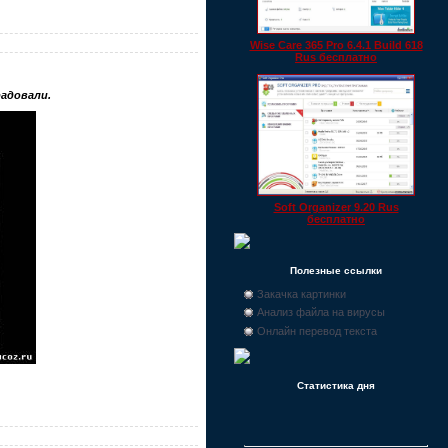
Wise Care 365 Pro 6.4.1 Build 618
Rus бесплатно
радовали.
Soft Organizer 9.20 Rus
бесплатно
Полезные ссылки
Закачка картинки
Анализ файла на вирусы
Онлайн перевод текста
Статистика дня