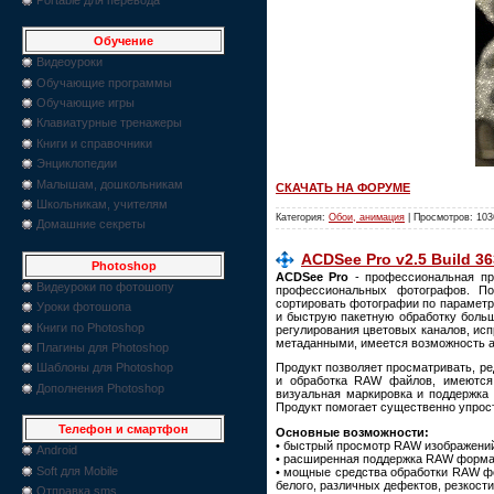
Обучение
Видеоуроки
Обучающие программы
Обучающие игры
Клавиатурные тренажеры
Книги и справочники
Энциклопедии
Малышам, дошкольникам
СКАЧАТЬ НА ФОРУМЕ
Школьникам, учителям
Категория:
Обои, анимация
| Просмотров: 103
Домашние секреты
ACDSee Pro v2.5 Build 3
Photoshop
ACDSee Pro
- профессиональная пр
Видеуроки по фотошопу
профессиональных фотографов. По
сортировать фотографии по параметр
Уроки фотошопа
и быструю пакетную обработку больш
Книги по Photoshop
регулирования цветовых каналов, исп
метаданными, имеется возможность ар
Плагины для Photoshop
Продукт позволяет просматривать, ре
Шаблоны для Photoshop
и обработка RAW файлов, имеются 
Дополнения Photoshop
визуальная маркировка и поддержка
Продукт помогает существенно упрост
Телефон и смартфон
Основные возможности:
• быстрый просмотр RAW изображени
Android
• расширенная поддержка RAW форматов
Soft для Mobile
• мощные средства обработки RAW фо
белого, различных дефектов, резкости
Отправка sms