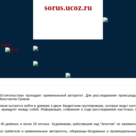
sorus.ucoz.ru
бстоятельствах пропадает криминальный авторитет. Для расследования происшед
Константин Громов.
мов пытается войти в доверие к двум бандитским группировкам, которые ведут контр
же, враждуют между собой. Информация, собранная в ходе расследования настолько с
е 40 дневных и около 20 ночных. Художникам, работавшим над "Агентом" не занимать
ые грабители и криминальные авторитеты, оборванцы-бездомные и провинциальные