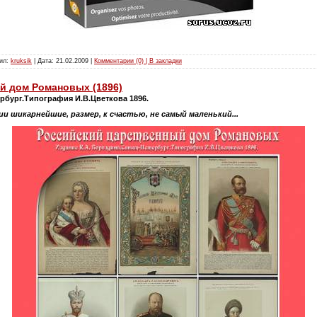
вил:
kruksik
| Дата:
21.02.2009
|
Комментарии (0) | В закладки
й дом Романовых (1896)
рбург.Типография И.В.Цветкова 1896.
 шикарнейшие, размер, к счастью, не самый маленький...