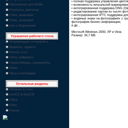
• полная поддержка управления цвето
Приложения для Mobile
• возможность визуальной маркировк
• интегрированная поддержка DNG (Digi
Реалтоны, рингтоны
• редактирование партии из тысяч ф
• интегрированная IPTC поддержка для
Обои, анимация
• водяные знаки на фотографиях с гр
Темы, анимация
фотографии бизнес-информации;
и др...
sms и будильники
Microsoft Windows 2000, XP и Vista
Размер: 34,7 МБ
Украшение рабочего стола
Модификация интерфейса
Виджеты, гаджеты
Иконки, Icon
Обои, wallpapers
Скринсейверы, скринмейты
Темы
Часы и календари
Остальные разделы
Windows & Linux
LiveCD & BootCD
Office
Игры
Разное