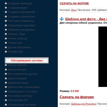
Создание анимации
СКАЧАТЬ НА ФОРУМЕ
Создание видео
Категория:
Игры
| Просмотров: 1035 | Добави
Создание приложений
Создание скриншотов
Шаблон для фото - Две 
Текстовые редакторы
Две стороны одной сущности. Оче
Управление паролями
Файловые менеджеры
Флешки, Flash
Чтение голосом
Чтение книг
Другие программы
Portable Soft
Обслуживание системы
Анализ файлов
Виртуализация
Восстановление данных
Деинсталляция
Дефрагментация
Диагностика и мониторинг
Размер:
6.9 Мб
Информация о системе
Настройка системы
Скачать на форуме
Обновление ПО
Категория:
Шаблоны для Photoshop
| Просмот
Оптимизация системы