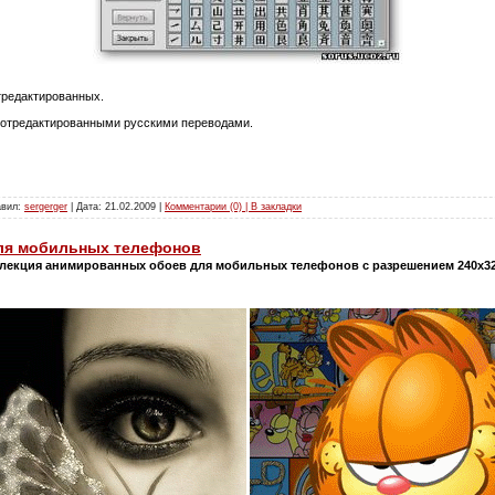
отредактированных.
с отредактированными русскими переводами.
авил:
sergerger
| Дата:
21.02.2009
|
Комментарии (0) | В закладки
ля мобильных телефонов
лекция анимированных обоев для мобильных телефонов с разрешением 240x320