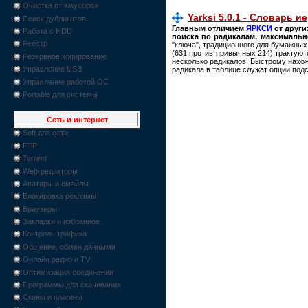
Очистка от «мусора»
Yarksi 5.0.1 - Словарь 
Поиск дубликатов
Главным отличием
ЯРКСИ
от друг
Работа с HDD
поиска по радикалам, максимальн
Реестр
"ключа", традиционного для бумажных
(631 против привычных 214) трактуют
Резервное копирование
несколько радикалов. Быстрому нахо
Управление USB
радикала в таблице служат опции подс
Управление работой ОС
Portable для системы
Сеть и интернет
Soft для сети
FTP
Torrent
Web-редакторы
Аватары и смайлы
Блокировка рекламы
Браузеры
Закладки и избранное
Контроль трафика
Общение, обмен данными
Онлайн радио и TV
Оптимизация соединения
Программы для скачивания
Скины и плагины