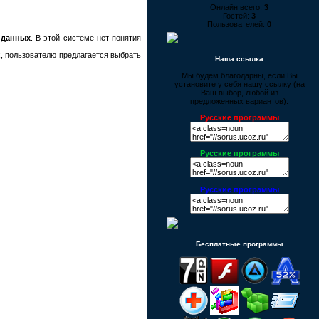
Онлайн всего:
3
Гостей:
3
Пользователей:
0
 данных
. В этой системе нет понятия
х, пользователю предлагается выбрать
Наша ссылка
Мы будем благодарны, если Вы
установите у себя нашу ссылку (на
Ваш выбор, любой из
предложенных вариантов):
Русские программы
Русские программы
Русские программы
Бесплатные программы