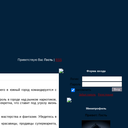
Приветствую Вас
Гость
|
RSS
Форма входа
Логин:
Пароль:
шего в южный город командируется с
запомнить
Забыл пароль
|
Регистрация
оль в городе над рынком наркотиков,
екретна, что ставит под угрозу жизнь
Минипрофиль
Привет: Гость
 мастерства и фантазии. Убедитесь в
 красавицы, продавцы супермаркета,