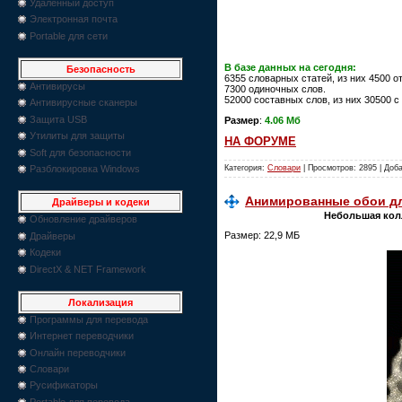
Удаленный доступ
Электронная почта
Portable для сети
В базе данных на сегодня:
Безопасность
6355 словарных статей, из них 4500 
Антивирусы
7300 одиночных слов.
52000 составных слов, из них 30500 
Антивирусные сканеры
Защита USB
Размер
:
4.06 Мб
Утилиты для защиты
НА ФОРУМЕ
Soft для безопасности
Категория:
Словари
| Просмотров: 2895 | Доб
Разблокировка Windows
Анимированные обои д
Драйверы и кодеки
Небольшая кол
Обновление драйверов
Размер: 22,9 МБ
Драйверы
Кодеки
DirectX & NET Framework
Локализация
Программы для перевода
Интернет переводчики
Онлайн переводчики
Словари
Русификаторы
Portable для перевода