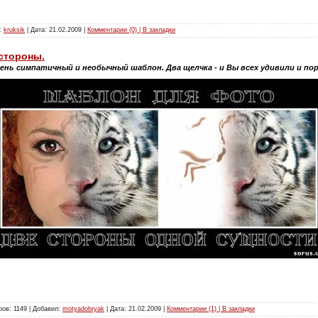
л:
kruksik
| Дата:
21.02.2009
|
Комментарии (0) | В закладки
стороны.
нь симпатичный и необычный шаблон. Два щелчка - и Вы всех удивили и по
ров: 1149 | Добавил:
motyadobryak
| Дата:
21.02.2009
|
Комментарии (1) | В закладки