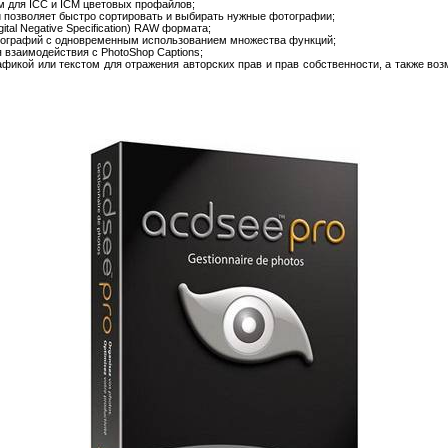
м для ICC и ICM цветовых профайлов;
и позволяет быстро сортировать и выбирать нужные фотографии;
tal Negative Specification) RAW формата;
отографий с одновременным использованием множества функций;
 взаимодействия с PhotoShop Captions;
афикой или текстом для отражения авторских прав и прав собственности, а также в