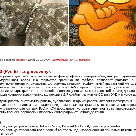
6 | Добавил:
kruksik
| Дата:
21.02.2009
|
Комментарии (0) | В закладки
63 (Рус.)от Loginvovchyk
ограмма для работы с цифровыми фотографиями, которая обладает расширенным
ддерживает более 100 форматов графических файлов, позволяет работать с 
ам, полученным из цифровых фотокамер, содержит эффективный визуальный метод 
ого количества картинок, в том числе и в RAW формате. Кроме того, здесь присут
равления артефактов фотографий, появляющихся из-за погрешностей оптики, добавле
хивирования графических коллекций в ZIP-файлы, запись на CD или DVD и многое др
дактировать, систематизировать, публиковать и архивировать каталоги фотографий. 
мощные средства систематизации, такие, как настраиваемые папки и категории,
 управления цветом для ICC и ICM профайлов, которые отвечают всем профессион
ить процесс обработки цифровых фотографий от начала до конца.
й;
 для цифровых камер Nikon, Canon, Konica-Minolta, Olympus, Fuji, и Pentax;
рматов дают пользователю полный контроль над изображениями при помощи точных
 и помех;