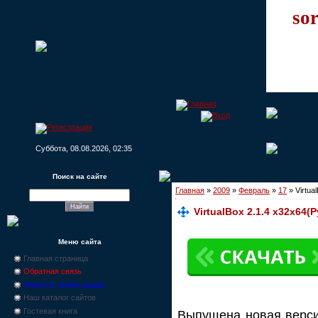
sor
Суббота, 08.08.2026, 02:35
Поиск на сайте
Главная
»
2009
»
Февраль
»
17
» Virtua
VirtualBox 2.1.4 x32x64(
Меню сайта
Главная страница
Обратная связь
Новости, промо-акции
Наш каталог сайтов
Гостевая книга
Выпущена новая верс