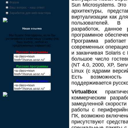
Форум
Sun Microsystems. Это
Ваш вопрос - наш ответ
архитектуры, предс
Заработок для web-мастера
виртуализации как для
пользователей. В 
разработок, данное 
Наша ссылка
программное обеспече
Мы будем благодарны, если Вы
установите у себя нашу ссылку (на
Программа работае
Ваш выбор, любой из
предложенных вариантов):
современных операцио
и заканчивая Solaris 
Русские программы
большое число гостев
(NT 4.0, 2000, XP, Serv
Русские программы
Linux (с ядрами верси
Есть возможность
Русские программы
поддерживается русск
VirtualBox
практиче
коммерческим разраб
замедленной скорости
работы с периферийн
ПК, возможно включени
присутствуют средств
специальные пакеты с