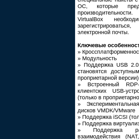
ОС, которые пред
производительности
VirtualBox необх
зарегистрироватьс
электронной почты.
Ключевые особеннос
» Кроссплатформеннос
» Модульность
» Поддержка USB 2.0,
становятся доступны
проприетарной версии)
» Встроенный RDP-
клиентских USB-уст
(только в проприетарно
» Экспериментальна
дисков VMDK/VMware
» Поддержка iSCSI (то
» Поддержка виртуали
» Поддержка ра
взаимодействия (NAT,