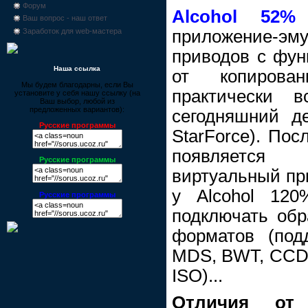
Форум
Alcohol 52%
п
Ваш вопрос - наш ответ
приложение-
Заработок для web-мастера
приводов с фун
Наша ссылка
от копирован
Мы будем благодарны, если Вы
практически 
установите у себя нашу ссылку (на
Ваш выбор, любой из
предложенных вариантов):
сегодняшний д
Русские программы
StarForce). Пос
появляется
Русские программы
виртуальный при
у Alcohol 120
Русские программы
подключать обр
форматов (под
MDS, BWT, CCD,
ISO)...
Отличия от