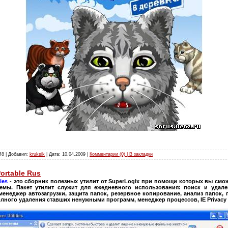
48 | Добавил:
kruksik
| Дата:
10.04.2009
|
Комментарии (0) | В закладки
Portable Rus
ties
-
это сборник полезных утилит от SuperLogix при помощи которых вы смож
емы. Пакет утилит служит для ежедневного использования: поиск и удал
менеджер автозагрузки, защита папок, резервное копирование, анализ папок,
лного удаления ставших ненужными программ, менеджер процессов, IE Privacy 