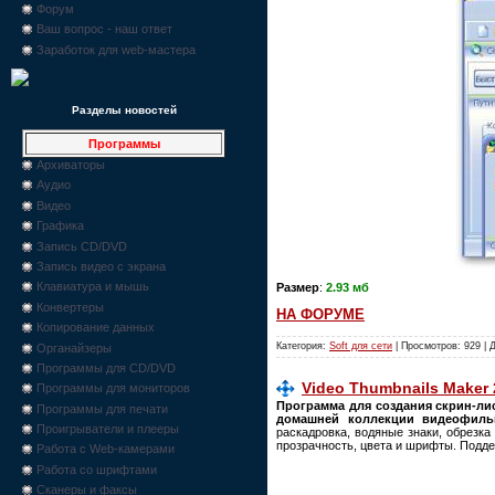
Форум
Ваш вопрос - наш ответ
Заработок для web-мастера
Разделы новостей
Программы
Архиваторы
Аудио
Видео
Графика
Запись CD/DVD
Запись видео с экрана
Клавиатура и мышь
Размер
:
2.93 мб
Конвертеры
НА ФОРУМЕ
Копирование данных
Категория:
Soft для сети
| Просмотров: 929 | 
Органайзеры
Программы для CD/DVD
Video Thumbnails Maker 2
Программы для мониторов
Программа для создания скрин-ли
Программы для печати
домашней коллекции видеофиль
Проигрыватели и плееры
раскадровка, водяные знаки, обрезк
прозрачность, цвета и шрифты. Подд
Работа с Web-камерами
Работа со шрифтами
Сканеры и факсы