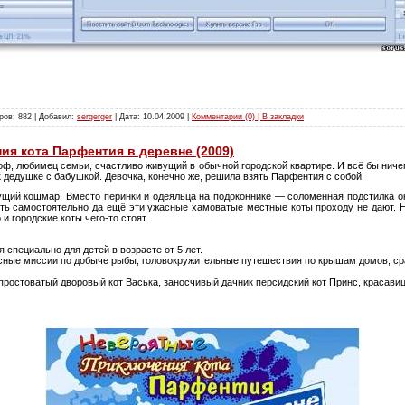
ров: 882 | Добавил:
sergerger
| Дата:
10.04.2009
|
Комментарии (0) | В закладки
я кота Парфентия в деревне (2009)
ф, любимец семьи, счастливо живущий в обычной городской квартире. И всё бы ничег
к дедушке с бабушкой. Девочка, конечно же, решила взять Парфентия с собой.
сущий кошмар! Вместо перинки и одеяльца на подоконнике — соломенная подстилка о
ыть самостоятельно да ещё эти ужасные хамоватые местные коты проходу не дают. 
и городские коты чего-то стоят.
 специально для детей в возрасте от 5 лет.
асные миссии по добыче рыбы, головокружительные путешествия по крышам домов, с
ростоватый дворовый кот Васька, заносчивый дачник персидский кот Принс, красавиц