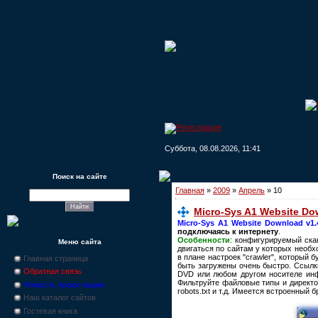
Суббота, 08.08.2026, 11:41
Поиск на сайте
Главная
»
2009
»
Апрель
»
10
Micro-Sys A1 Website Do
Micro-Sys A1 Website Download v1.
подключаясь к интернету
.
Особенности
: конфигурируемый скан
Меню сайта
двигаться по сайтам у которых необх
в плане настроек "crawler", который 
Главная страница
быть загружены очень быстро. Ссылк
Обратная связь
DVD или любом другом носителе инф
Фильтруйте файловые типы и директо
Новости, промо-акции
robots.txt и т.д. Имеется встроенный б
Наш каталог сайтов
Гостевая книга