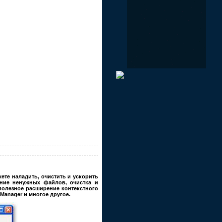
ете наладить, очистить и ускорить
ение ненужных файлов, очистка и
 полезное расширение контекстного
Manager и многое другое.