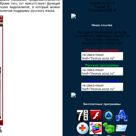
Онлайн всего:
1
Кроме того, тут присутствует функция
Гостей:
1
учших видеоклипов, в который можно
Пользователей:
0
ключая поддержку русского языка.
Наша ссылка
Мы будем благодарны, если Вы
установите у себя нашу ссылку (на
Ваш выбор, любой из
предложенных вариантов):
Русские программы
Русские программы
Русские программы
Бесплатные программы