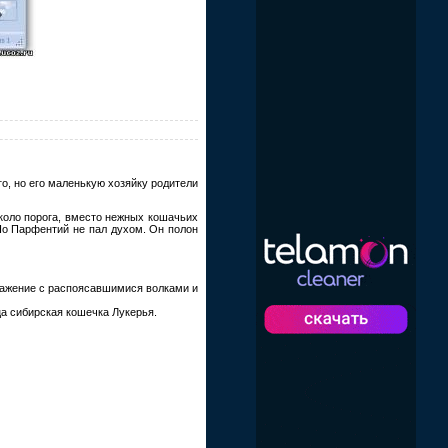
о, но его маленькую хозяйку родители
коло порога, вместо нежных кошачьих
Но Парфентий не пал духом. Он полон
ражение с распоясавшимися волками и
а сибирская кошечка Лукерья.