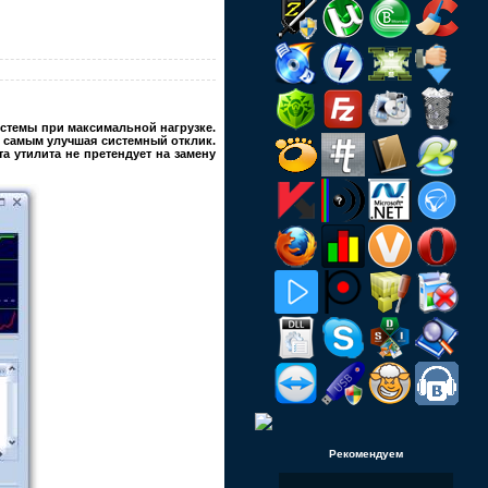
истемы при максимальной нагрузке.
 самым улучшая системный отклик.
а утилита не претендует на замену
Рекомендуем