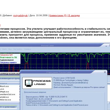
6 | Добавил:
motyadobryak
| Дата:
10.04.2009
|
Комментарии (0) | В закладки
)
етами процессов. Эта утилита улучшает работоспособность и стабильность с
аммами, активно загружающими центральный процессор и ограничивает их, тем
изить приоритет для процесса, применив заданные по умолчанию значения. Эт
ndows, она является лишь дополнением к его функциям.