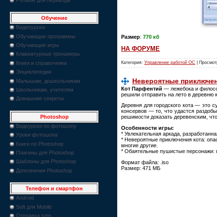
Обучение
Видеоуроки
Обучающие программы
Размер
:
770 кб
Обучающие игры
НА ФОРУМЕ
Клавиатурные тренажеры
Книги и справочники
Категория:
Управление работой ОС
| Просмот
Энциклопедии
Невероятные приключени
Малышам, дошкольникам
Кот Парфентий
— лежебока и филосо
Школьникам, учителям
решили отправить на лето в деревню 
Домашние секреты
Деревня для городского кота — это 
консервов — то, что удастся раздоб
Photoshop
решимости доказать деревенским, что 
Видеуроки по фотошопу
Особенности игры:
* Увлекательная аркада, разработанная
Уроки фотошопа
* Невероятные приключения кота: оп
Книги по Photoshop
многие другие.
* Обаятельные пушистые персонажи: п
Плагины для Photoshop
Шаблоны для Photoshop
Формат файла: .iso
Размер: 471 МБ
Дополнения Photoshop
Телефон и смартфон
Android
Soft для Mobile
Отправка sms