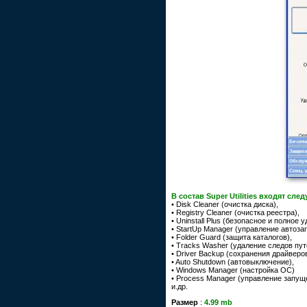
В состав Super Utilities входят сл
• Disk Cleaner (очистка диска),
• Registry Cleaner (очистка реестра),
• Uninstall Plus (безопасное и полное 
• StartUp Manager (управление автозаг
• Folder Guard (защита каталогов),
• Tracks Washer (удаление следов пут
• Driver Backup (сохранения драйверов
• Auto Shutdown (автовыключение),
• Windows Manager (настройка ОС)
• Process Manager (управление запу
и.др.
Размер
:
4.99 mb