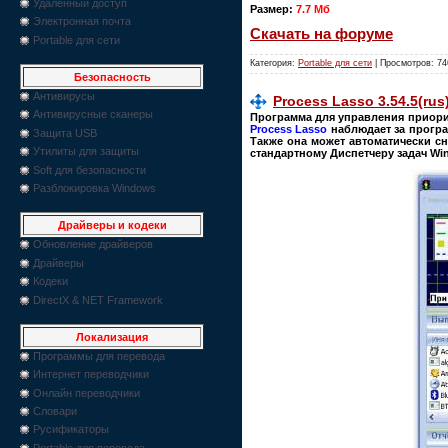
Удаленный доступ
Размер:
7.7 Мб
Электронная почта
Скачать на форуме
Portable для сети
Категория:
Portable для сети
| Просмотров: 74
Безопасность
Антивирусы
Process Lasso 3.54.5(rus
Антивирусные сканеры
Программа для управления приорит
Process Lasso
наблюдает за прогр
Защита USB
Также она может автоматически сн
Утилиты для защиты
стандартному Диспетчеру задач Wi
Soft для безопасности
Разблокировка Windows
Драйверы и кодеки
Обновление драйверов
Драйверы
Кодеки
DirectX & NET Framework
Локализация
Программы для перевода
Интернет переводчики
Онлайн переводчики
Словари
Русификаторы
Portable для перевода