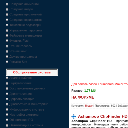
Создание анимации
Создание видео
Создание приложений
Создание скриншотов
Текстовые редакторы
Управление паролями
Файловые менеджеры
Флешки, Flash
Чтение голосом
Чтение книг
Другие программы
Portable Soft
Обслуживание системы
Анализ файлов
Виртуализация
Для работы Video Thumbnails Maker тр
Восстановление данных
Размер
:
1.77 Мб
Деинсталляция
НА ФОРУМЕ
Дефрагментация
Диагностика и мониторинг
Категория:
Видео
| Просмотров: 802 | Добави
Информация о системе
Настройка системы
Ashampoo ClipFinder HD 
Обновление ПО
Ashampoo ClipFinder HD
- програ
интерфейсом, благодаря чему рабо
Оптимизация системы
видеоклипов по многим сайтам, вклю