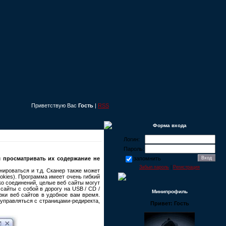
Приветствую Вас
Гость
|
RSS
Форма входа
Логин:
Пароль:
м просматривать их содержание не
запомнить
Забыл пароль
|
Регистрация
нироваться и т.д. Сканер также может
okies). Программа имеет очень гибкий
ько соединений, целые веб сайты могут
айты с собой в дорогу на USB / CD /
Минипрофиль
ки веб сайтов в удобное вам время.
управляться с страницами-редиректа,
Привет: Гость