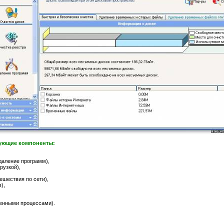
едующие компоненты:
удаление программ),
рузкой),
ешествия по сети),
),
щенными процессами).