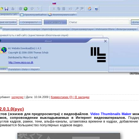
Добавил:
sergerger
| Дата:
10.04.2009
|
Комментарии (0) | В закладки
.0.1.0(рус)
стов (эскизов для предпросмотра) с видеофайлов
.
Video Thumbnails Maker
мож
мов, сопровождении выкладываемых в Интернет видеоматериалов.
Поддер
а углов кадров, рамки, тени, альфа-каналы, штамповка времени в кадрах, добавлени
ерживается большинство популярных кодеков видео.