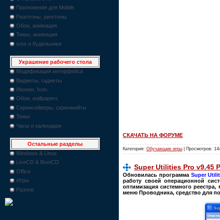
Приложения для Mobile
Реалтоны, рингтоны
Обои, анимация
Темы, анимация
sms и будильники
Украшение рабочего стола
Модификация интерфейса
Виджеты, гаджеты
Иконки, Icon
Обои, wallpapers
Скринсейверы, скринмейты
Темы
Часы и календари
СКАЧАТЬ НА ФОРУМЕ
Остальные разделы
Категория:
Обучающие игры
| Просмотров: 14
Windows & Linux
LiveCD & BootCD
Super Utilities Pro v9.45 
Office
Обновилась программа
Super Utili
Игры
работу своей операционной сист
оптимизация системного реестра, 
Разное
меню Проводника, средство для по