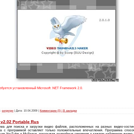
ебуется установленный Microsoft .NET Framework 2.0.
л:
sergerger
| Дата:
10.04.2009
|
Комментарии (0) | В закладки
v2.02 Portable Rus
мма для поиска и загрузки видео файлов, расположенных на разных видео-хости
та с программой оставляет только положительные впечатления. Программа спосо
чая YouTube и MySpace, показывая подробные сведения о каждом найденном видео 