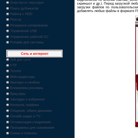
Очистка от «мусора»
скриншот и др.). Перед загрузкой лю
загрузки файлов по пользовательск
Поиск дубликатов
добавлять любые файлы в формате FL
Работа с HDD
Реестр
Резервное копирование
Управление USB
Управление работой ОС
Portable для системы
Сеть и интернет
Soft для сети
FTP
Torrent
Web-редакторы
Аватары и смайлы
Блокировка рекламы
Браузеры
Закладки и избранное
Контроль трафика
Общение, обмен данными
Онлайн радио и TV
Оптимизация соединения
Программы для скачивания
Скины и плагины