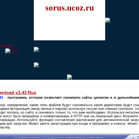
sorus.ucoz.ru
wnload v1.43 Rus
43
-
программа, которая позволяет скачивать сайты целиком и в дальнейше
ер; определение, какие типы файлов будут скачиваться, какие директории будут ска
одима авторизация (ввод лигина и пароля) используя сессии или плюшки (sessions, co
будет ползать по сайту и скачивать только то, что вам необходимо. Используя нескол
и могут быть проверены и конвертированы в HTTP или на локальный диск. Возьмите с
ормации. Используйте функцию составления расписания для автоматической загруз
рии для загрузки. Может иметь регистрацию при входе в программу и сеансы. Может 
раузер.