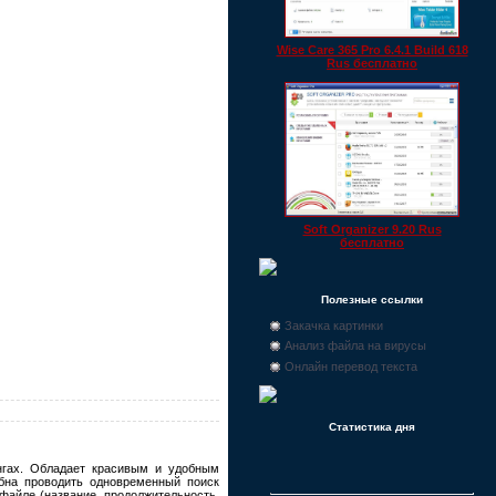
Wise Care 365 Pro 6.4.1 Build 618
Rus бесплатно
Soft Organizer 9.20 Rus
бесплатно
Полезные ссылки
Закачка картинки
Анализ файла на вирусы
Онлайн перевод текста
Статистика дня
нгах. Обладает красивым и удобным
бна проводить одновременный поиск
файле (название, продолжительность,