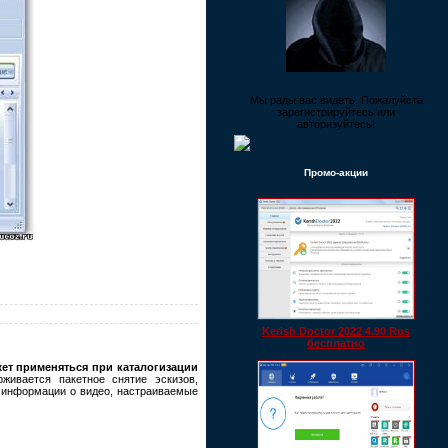
Мы рады вас видеть. Пожалуйста
зарегистрируйтесь или
авторизуйтесь!
Промо-акции
Kerish Doctor 2022 4.90 Rus
бесплатно
ет применяться при каталогизации
живается пакетное снятие эскизов,
е информации о видео, настраиваемые