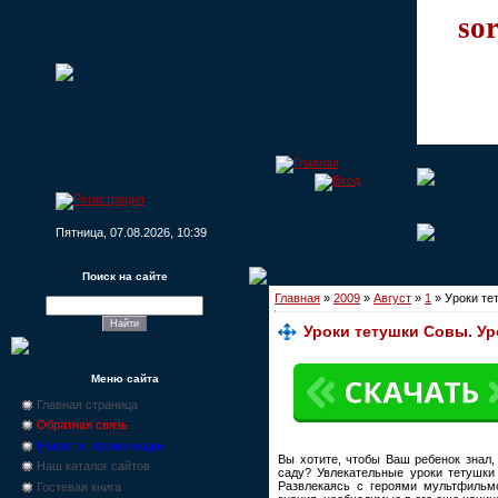
sor
Пятница, 07.08.2026, 10:39
Поиск на сайте
Главная
»
2009
»
Август
»
1
» Уроки те
Уроки тетушки Совы. У
Меню сайта
Главная страница
Обратная связь
Новости, промо-акции
Вы хотите, чтобы Ваш ребенок знал, 
Наш каталог сайтов
саду? Увлекательные уроки тетушк
Развлекаясь с героями мультфильмо
Гостевая книга