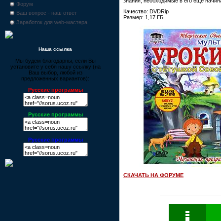
знания, необходимые в его еще начи
Форум
Качество: DVDRip
Ваш вопрос - наш ответ
Размер: 1,17 ГБ
Заработок для web-мастера
Наша ссылка
Мы будем благодарны, если Вы
установите у себя нашу ссылку (на
Ваш выбор, любой из
предложенных вариантов):
Русские программы
Русские программы
Русские программы
СКАЧАТЬ НА ФОРУМЕ