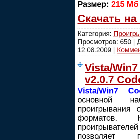
Размер:
215 Мб
Скачать на
Категория:
Проигры
Просмотров: 650 |
12.08.2009
|
Коммен
Vista/Win
v2.0.7 Co
Vista/Win7 C
основной н
проигрывания 
форматов. 
проигрывате
позволяет п