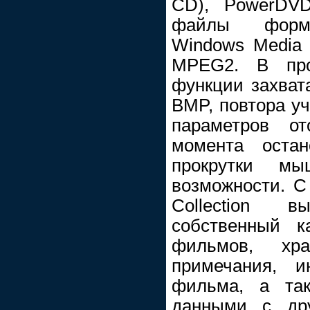
CD), PowerDVD
файлы форма
Windows Media 
MPEG2. В про
функции захват
BMP, повтора уч
параметров от
момента остан
прокрутки м
возможности. 
Collection 
собственный к
фильмов, хр
примечания, 
фильма, а так
данными с дру