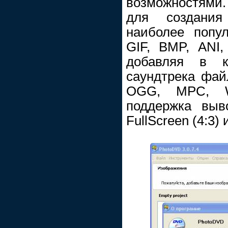
возможностями.
для создани
наиболее попу
GIF, BMP, ANI
добавляя в ка
саундтрека фа
OGG, MPC, 
поддержка выв
FullScreen (4:3) 