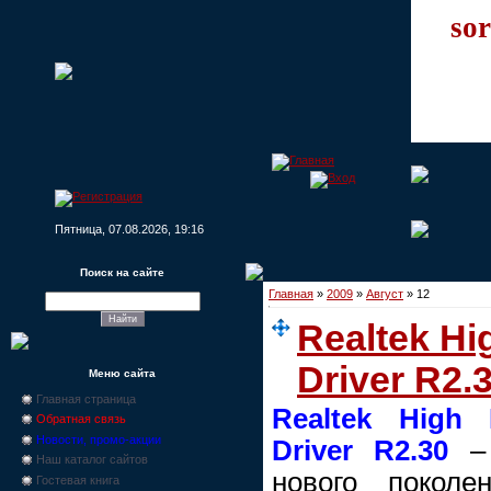
sor
Пятница, 07.08.2026, 19:16
Поиск на сайте
Главная
»
2009
»
Август
»
12
Realtek Hi
Driver R2.
Меню сайта
Главная страница
Realtek High 
Обратная связь
Новости, промо-акции
Driver R2.30
– 
Наш каталог сайтов
нового поколе
Гостевая книга