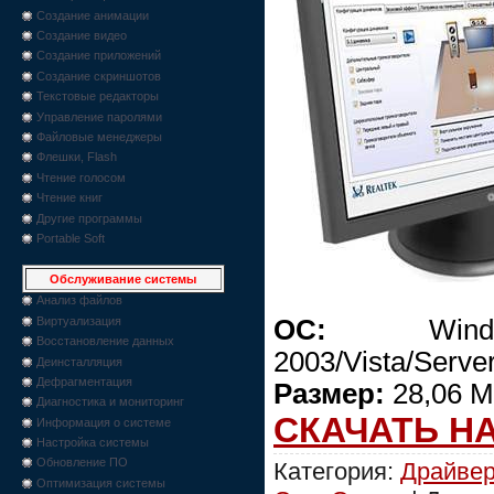
Создание анимации
Создание видео
Создание приложений
Создание скриншотов
Текстовые редакторы
Управление паролями
Файловые менеджеры
Флешки, Flash
Чтение голосом
Чтение книг
Другие программы
Portable Soft
Обслуживание системы
Анализ файлов
ОС:
Windows
Виртуализация
Восстановление данных
2003/Vista/Serve
Деинсталляция
Дефрагментация
Размер:
28,06 М
Диагностика и мониторинг
СКАЧАТЬ Н
Информация о системе
Настройка системы
Обновление ПО
Категория:
Драйве
Оптимизация системы