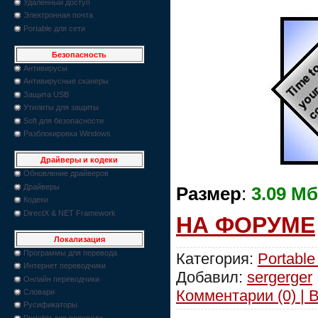
Удаленный доступ
Электронная почта
Portable для сети
Безопасность
Антивирусы
Антивирусные сканеры
Защита USB
Утилиты для защиты
Soft для безопасности
Разблокировка Windows
Драйверы и кодеки
Обновление драйверов
Драйверы
Размер
:
3.09 Мб
Кодеки
DirectX & NET Framework
НА ФОРУМЕ
Локализация
Программы для перевода
Категория:
Portable
Интернет переводчики
Добавил:
sergerger
Онлайн переводчики
Комментарии (0) | 
Словари
Русификаторы
Portable для перевода