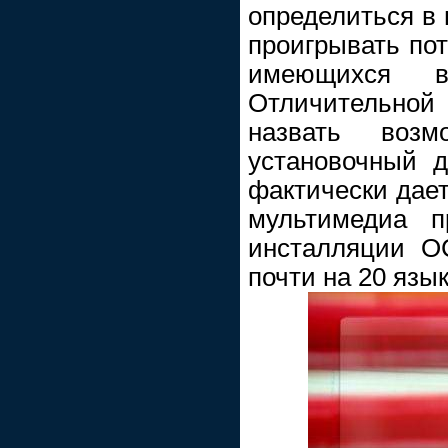
определиться в 
проигрывать по
имеющихся в
Отличительно
назвать возм
установочный д
фактически дае
мультимедиа п
инсталляции О
почти на 20 язы