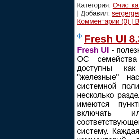
Категория:
Очистка
| Добавил:
sergerge
Комментарии (0) | 
Fresh UI 8.
Fresh UI
- полез
ОС семейства
доступны ка
"железные" на
системной поли
несколько разде
имеются пункт
включать и
соответству
систему. Каждая