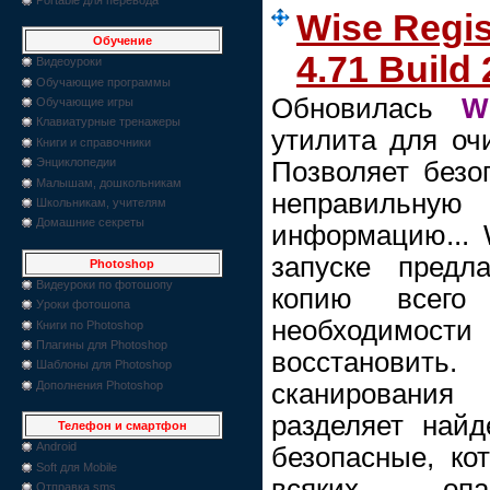
Wise Regis
Обучение
4.71 Build 
Видеоуроки
Обучающие программы
Обновилась
W
Обучающие игры
Клавиатурные тренажеры
утилита для очи
Книги и справочники
Энциклопедии
Позволяет безо
Малышам, дошкольникам
неправиль
Школьникам, учителям
Домашние секреты
информацию... W
запуске предл
Photoshop
Видеуроки по фотошопу
копию всего
Уроки фотошопа
необходимо
Книги по Photoshop
Плагины для Photoshop
восстановить
Шаблоны для Photoshop
сканировани
Дополнения Photoshop
разделяет най
Телефон и смартфон
Android
безопасные, ко
Soft для Mobile
всяких оп
Отправка sms