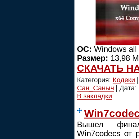
ОС:
Windows all
Размер:
13,98 
СКАЧАТЬ Н
Категория:
Кодеки
|
Сан_Саныч
| Дата:
В закладки
Win7codecs
Вышел финал
Win7codecs от р