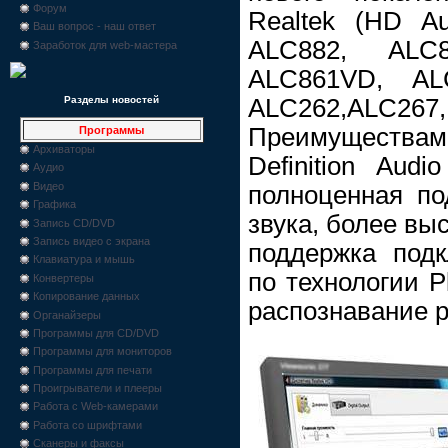
Форум
Realtek (HD A
Ваш вопрос - наш ответ
ALC882, ALC
Заработок для web-мастера
ALC861VD, AL
ALC262,ALC2
Разделы новостей
Преимущества
Программы
Архиваторы
Definition Aud
Аудио
Видео
полноценная п
Графика
звука, более вы
Запись CD/DVD
Запись видео с экрана
поддержка подк
Клавиатура и мышь
по технологии P
Конвертеры
Копирование данных
распознавание р
Органайзеры
Программы для CD/DVD
Программы для мониторов
Программы для печати
Проигрыватели и плееры
Работа с Web-камерами
Работа со шрифтами
Сканеры и факсы