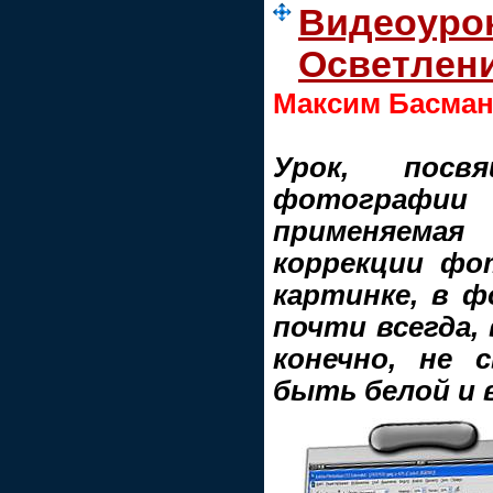
Видеоурок
Осветлен
Максим Басма
Урок, посв
фотографи
применяема
коррекции фот
картинке, в ф
почти всегда, 
конечно, не 
быть белой и в