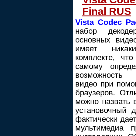
Final RUS
Vista Codec Pa
набор декоде
основных виде
имеет никак
комплекте, что
самому опреде
возможность 
видео при пом
браузеров. Отл
можно назвать 
установочный д
фактически дае
мультимедиа п