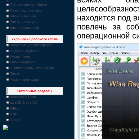
Приложения для Mobile
целесообразно
Реалтоны, рингтоны
находится под в
Обои, анимация
Темы, анимация
повлечь за со
sms и будильники
операционной с
Украшение рабочего стола
Модификация интерфейса
Виджеты, гаджеты
Иконки, Icon
Обои, wallpapers
Скринсейверы, скринмейты
Темы
Часы и календари
Остальные разделы
Windows & Linux
LiveCD & BootCD
Office
Игры
Разное