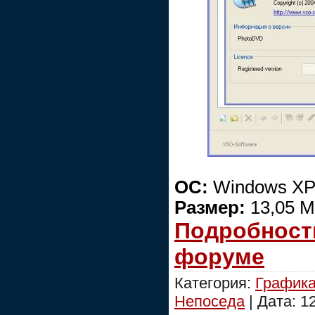
ОС:
Windows XP/
Размер:
13,05 
Подробно
форуме
Категория:
График
Непоседа
| Дата:
1