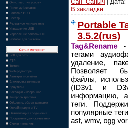
Сан_Саныч
| Дата:
Очистка от «мусора»
В закладки
Поиск дубликатов
Работа с HDD
Реестр
Portable 
Резервное копирование
Управление USB
3.5.2(rus)
Управление работой ОС
Portable для системы
Tag&Rename
- 
Сеть и интернет
тегами аудиоф
Soft для сети
удаление, пак
FTP
Torrent
Позволяет бы
Web-редакторы
Аватары и смайлы
файлы, исполь
Блокировка рекламы
(ID3v1 и D3v
Браузеры
Закладки и избранное
информацию, а
Контроль трафика
теги. Поддерж
Общение, обмен данными
Онлайн радио и TV
популярные теги
Оптимизация соединения
asf, wmv, ogg vorb
Программы для скачивания
Скины и плагины