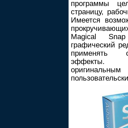
программы це
страницу, рабоч
Имеется возмо
прокручивающ
Magical Sna
графический ред
применять с
эффекты. 
оригинал
пользовательск