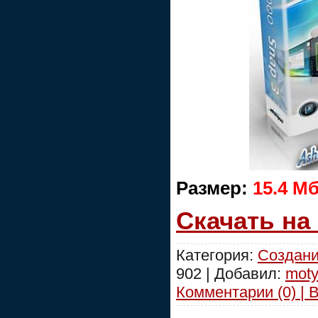
Размер:
15.4 М
Скачать на
Категория:
Создани
902 | Добавил:
moty
Комментарии (0) | 