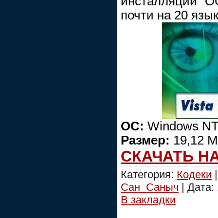
инсталляции О
почти на 20 язы
ОС:
Windows NT/
Размер:
19,12 
СКАЧАТЬ Н
Категория:
Кодеки
|
Сан_Саныч
| Дата:
В закладки