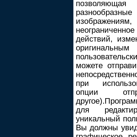
позволяюща
разнообразные
изображениям,
неограниченн
действий, изме
оригинал
пользователь
можете отправ
непосредственно
при использо
опции от
другое).Прогр
для редакти
уникальный пол
Вы должны увиде
графическое ре