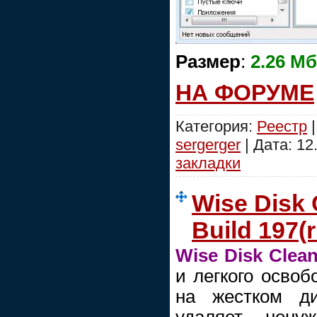
Размер
:
2.26 Мб
НА ФОРУМЕ
Категория:
Реестр
|
sergerger
| Дата:
12
закладки
Wise Disk 
Build 197(
Wise Disk Clean
и легкого освоб
на жестком ди
удаляет нену