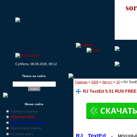
sor
Суббота, 08.08.2026, 08:12
Поиск на сайте
Главная
»
2009
»
Август
»
15
» RJ TextE
RJ TextEd 5.51 RUS FREE 
Меню сайта
Главная страница
Обратная связь
Новости, промо-акции
Наш каталог сайтов
Гостевая книга
RJ TextEd
- мощный