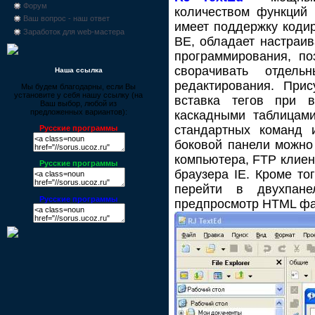
Форум
количеством функций 
Ваш вопрос - наш ответ
имеет поддержку кодир
Заработок для web-мастера
BE, обладает настраив
программирования, по
сворачивать отдел
Наша ссылка
редактирования. Прис
Мы будем благодарны, если Вы
установите у себя нашу ссылку (на
вставка тегов при 
Ваш выбор, любой из
предложенных вариантов):
каскадными таблицами
стандартных команд 
Русские программы
боковой панели можно 
компьютера, FTP клиен
Русские программы
браузера IE. Кроме то
перейти в двухпан
Русские программы
предпросмотр HTML фа