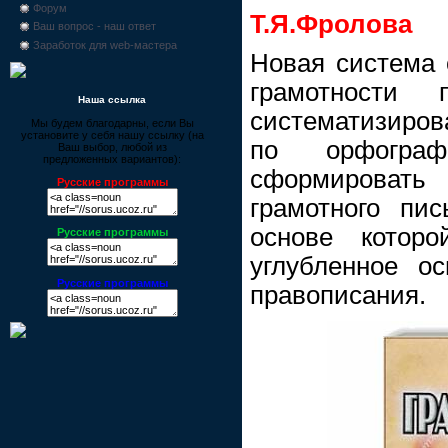
Форум
Т.Я.Фролова
Ваш вопрос - наш ответ
Заработок для web-мастера
Новая система 
грамотности п
Наша ссылка
систематизиров
Мы будем благодарны, если Вы
установите у себя нашу ссылку (на
по орфограф
Ваш выбор, любой из
предложенных вариантов):
сформировать
Русские программы
грамотного пис
основе котор
Русские программы
углубленное ос
Русские программы
правописания.