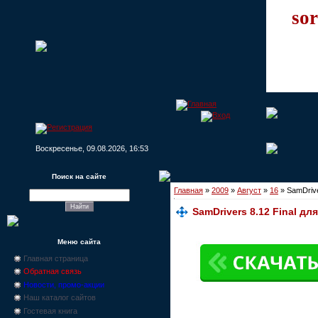
sor
Воскресенье, 09.08.2026, 16:53
Поиск на сайте
Главная
»
2009
»
Август
»
16
» SamDrive
SamDrivers 8.12 Final дл
Меню сайта
Главная страница
Обратная связь
Новости, промо-акции
Наш каталог сайтов
Гостевая книга