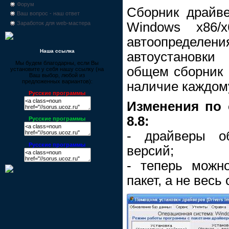
Форум
Сборник драйв
Ваш вопрос - наш ответ
Windows x86/
Заработок для web-мастера
автоопределени
Наша ссылка
автоустановк
Мы будем благодарны, если Вы
общем сборник и
установите у себя нашу ссылку (на
Ваш выбор, любой из
предложенных вариантов):
наличие каждом
Русские программы
Изменения по 
8.8:
Русские программы
- драйверы о
Русские программы
версий;
- теперь можн
пакет, а не весь