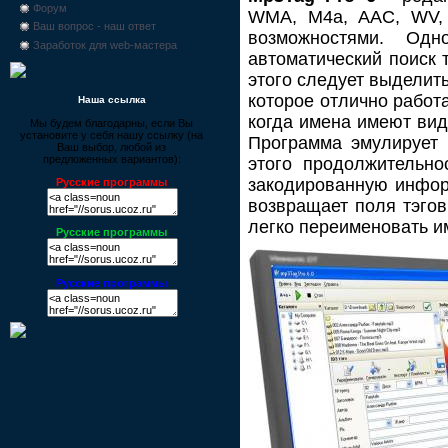
Форум
WMA, M4a, AAC, WV,
Ваш вопрос - наш ответ
возможностями. Од
Заработок для web-мастера
автоматический поиск 
этого следует выделить
которое отлично работ
Наша ссылка
когда имена имеют вид 
Мы будем благодарны, если Вы
установите у себя нашу ссылку (на
Программа эмулирует 
Ваш выбор, любой из
предложенных вариантов):
этого продолжительно
закодированную инфор
Русские программы
возвращает поля тэго
легко переименовать и
Русские программы
Русские программы