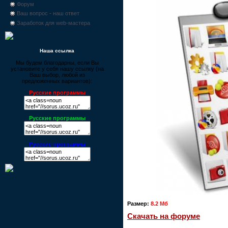
Форум
Ваш вопрос - наш ответ
Заработок для web-мастера
Наша ссылка
Мы будем благодарны, если Вы
установите у себя нашу ссылку (на
Ваш выбор, любой из
предложенных вариантов):
Русские программы
Русские программы
Русские программы
Размер:
8.2 Мб
Скачать на форуме