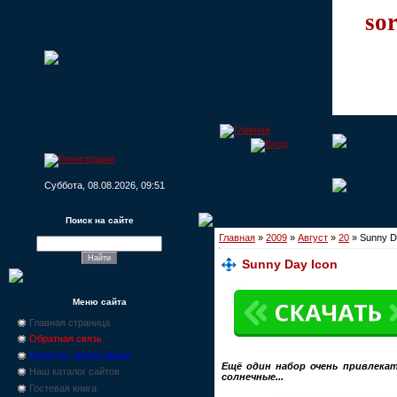
sor
Суббота, 08.08.2026, 09:51
Поиск на сайте
Главная
»
2009
»
Август
»
20
» Sunny D
Sunny Day Icon
Меню сайта
Главная страница
Обратная связь
Новости, промо-акции
Ещё один набор очень привлекат
Наш каталог сайтов
солнечные...
Гостевая книга