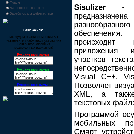
Форум
Sisulizer
- да
Ваш вопрос - наш ответ
предназначе
Заработок для web-мастера
разнообраз
Наша ссылка
обеспечения.
Мы будем благодарны, если Вы
происходит 
установите у себя нашу ссылку (на
Ваш выбор, любой из
предложенных вариантов):
приложения 
Русские программы
участков текст
непосредственно
Русские программы
Visual C++, Vis
Позволяет визу
Русские программы
XML, а также
текстовых файло
Программой осу
мобильных пр
Смарт устройст