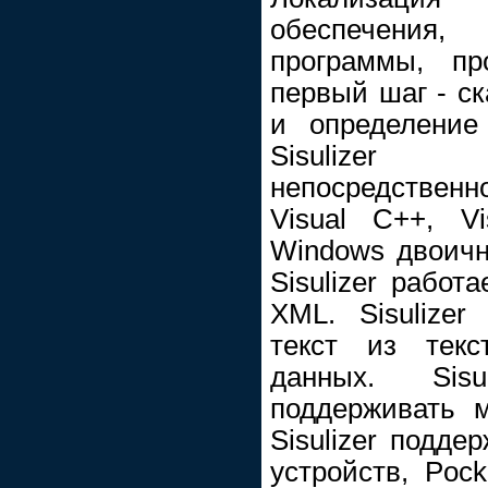
обеспечения
программы, пр
первый шаг - с
и определение 
Sisulizer
непосредственно
Visual C++, Vi
Windows двоичн
Sisulizer рабо
XML. Sisulizer
текст из тек
данных. Sis
поддерживать 
Sisulizer подд
устройств, Poc