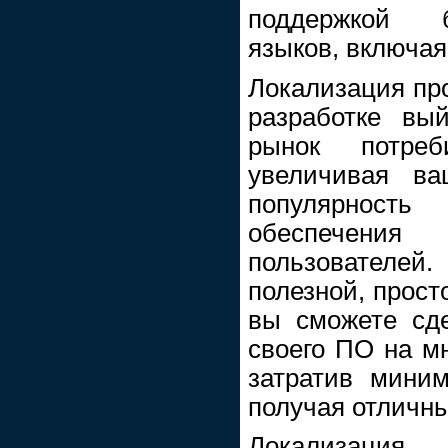
поддержкой б
языков, включая
Локализация пр
разработке вы
рынок потре
увеличивая в
популярность
обеспечени
пользователе
полезной, прос
вы сможете сд
своего ПО на м
затратив мини
получая отличны
Локализац