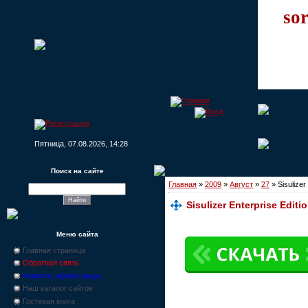
sor
Пятница, 07.08.2026, 14:28
Поиск на сайте
Главная
»
2009
»
Август
»
27
» Sisulizer
Sisulizer Enterprise Editi
Меню сайта
Главная страница
Обратная связь
Новости, промо-акции
Наш каталог сайтов
Гостевая книга