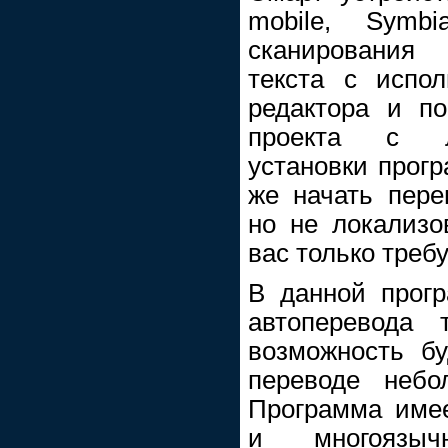
mobile, Symb
сканирования
текста с испол
редактора и п
проекта с л
установки прог
же начать пер
но не локализо
вас только треб
В данной прог
автоперевода 
возможность бу
переводе небо
Программа имее
и многоязы