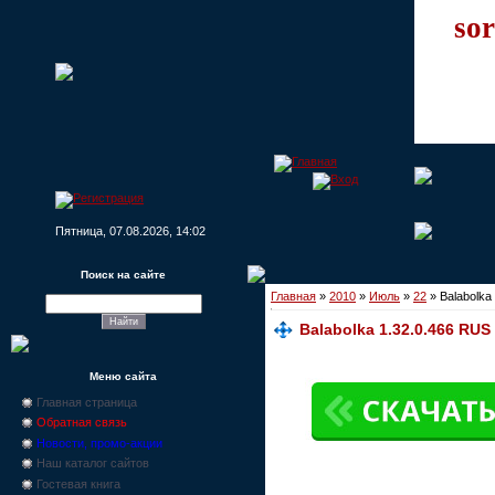
sor
Пятница, 07.08.2026, 14:02
Поиск на сайте
Главная
»
2010
»
Июль
»
22
» Balabolka
Balabolka 1.32.0.466 RU
Меню сайта
Главная страница
Обратная связь
Новости, промо-акции
Наш каталог сайтов
Гостевая книга