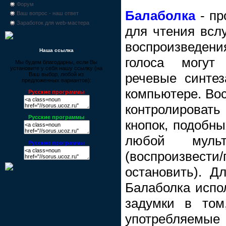
Форум
Балаболка
- пр
Ваш вопрос - наш ответ
Заработок для web-мастера
для чтения всл
воспроизведен
Наша ссылка
голоса могут
Мы будем благодарны, если Вы
установите у себя нашу ссылку (на
речевые синтез
Ваш выбор, любой из
предложенных вариантов):
компьютере. Во
Русские программы
контролировать
Русские программы
кнопок, подобны
любой мульт
Русские программы
(воспроизвести/
остановить). Д
Балаболка испол
задумки в том
употребляе