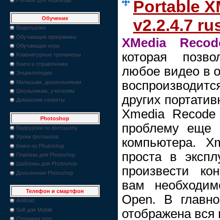
Portable 
Обучение
v2.2.4.7 ru
Видеоуроки
Обучающие программы
XMedia Recod
Обучающие игры
которая позво
Клавиатурные тренажеры
Книги и справочники
любое видео в о
Энциклопедии
воспроизводится
Малышам, дошкольникам
Школьникам, учителям
других портатив
Домашние секреты
Xmedia Recode
Photoshop
проблему еще 
Видеуроки по фотошопу
Уроки фотошопа
компьютера. X
Книги по Photoshop
проста в экспл
Плагины для Photoshop
Шаблоны для Photoshop
произвести ко
Дополнения Photoshop
вам необходим
Телефон и смартфон
Open. В главн
Android
Soft для Mobile
отображена вся
Отправка sms