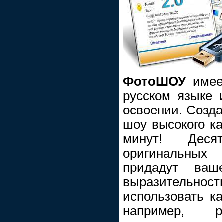
ФотоШОУ
имее
русском языке 
освоении. Созд
шоу высокого ка
минут! Деся
оригинальны
придадут ваш
выразитель
использовать ка
например, 