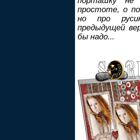
порташку не 
простоте, о по
но про руси
предыдущей ве
бы надо...