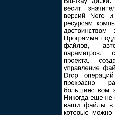
Blu-Ray диски.
весит значите
версий Nero и
ресурсам компь
достоинством 
Программа под
файлов, авто
параметров, 
проекта, созд
управление фа
Drop операций
прекрасно р
большинством 
Никогда еще не 
ваши файлы в 
которые можно