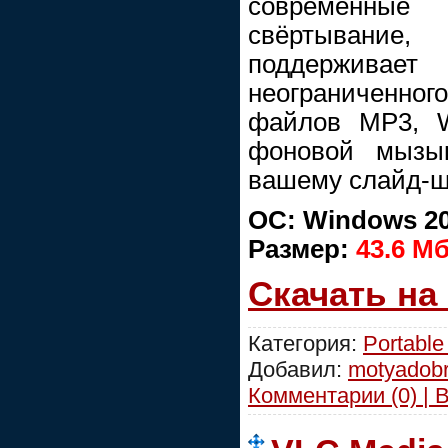
современные
свёртывание,
поддержи
неограниченн
файлов MP3, 
фоновой мызы
вашему слайд-шо
ОС: Windows 2000
Размер:
43.6 М
Скачать на
Категория:
Portable
Добавил:
motyadob
Комментарии (0) | 