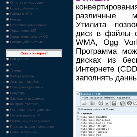
Очистка от «мусора»
конвертиров
Поиск дубликатов
различные м
Работа с HDD
Реестр
Утилита позво
Резервное копирование
Управление USB
диск в файлы 
Управление работой ОС
WMA, Ogg Vorb
Portable для системы
Программа мож
Сеть и интернет
дисках из бес
Soft для сети
FTP
Интернете (CDDB
Torrent
заполнять данны
Web-редакторы
Аватары и смайлы
Блокировка рекламы
Браузеры
Закладки и избранное
Контроль трафика
Общение, обмен данными
Онлайн радио и TV
Оптимизация соединения
Программы для скачивания
Скины и плагины