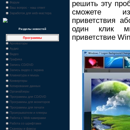
решить эту про
Форум
Ваш вопрос - наш ответ
сможете из
Заработок для web-мастера
приветствия аб
один клик 
Разделы новостей
приветствие Win
Программы
Архиваторы
Аудио
Видео
Графика
Запись CD/DVD
Запись видео с экрана
Клавиатура и мышь
Конвертеры
Копирование данных
Органайзеры
Программы для CD/DVD
Программы для мониторов
Программы для печати
Проигрыватели и плееры
Работа с Web-камерами
Работа со шрифтами
Сканеры и факсы