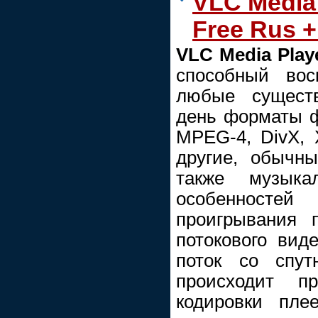
VLC Media 
Free Rus +
VLC Media Play
способный вос
любые сущест
день форматы 
MPEG-4, DivX, 
другие, обычн
также музык
особенностей
проигрывания 
потокового вид
поток со спут
происходит п
кодировки пле