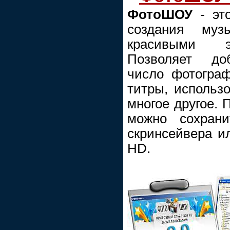
ФотоШОУ
- это
создания муз
красивыми э
Позволяет доб
число фотограф
титры, использ
многое другое. 
можно сохран
скринсейвера ил
HD.