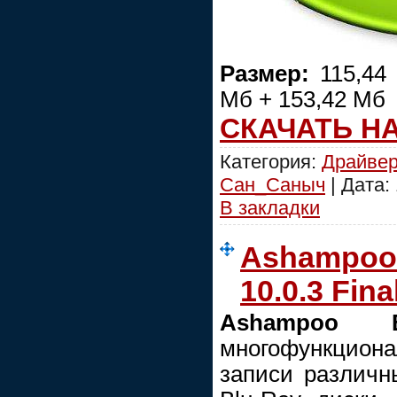
Размер:
115,44 
Мб + 153,42 Мб
СКАЧАТЬ Н
Категория:
Драйве
Сан_Саныч
| Дата:
В закладки
Ashampoo 
10.0.3 Fina
Ashampoo B
многофункцио
записи различ