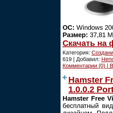
ОС:
Windows 200
Размер:
37,81 
Скачать на
Категория:
Создани
619 | Добавил:
Неп
Комментарии (0) | 
Hamster Fr
1.0.0.2 Po
Hamster Free V
бесплатный вид
дизайном. Подд