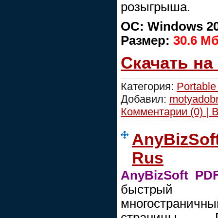
розыгрыша.
ОС: Windows 2000
Размер:
30.6 М
Скачать на
Категория:
Portable
Добавил:
motyadob
Комментарии (0) | 
AnyBizSoft 
Rus
AnyBizSoft PDF
быстрый с
многостраничны
страницы. П