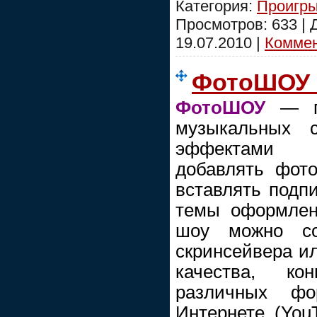
Категория:
Проигры
Просмотров: 633 |
19.07.2010
|
Коммен
ФотоШОУ 
ФотоШОУ
— пр
музыкальных 
эффектами п
добавлять фото
вставлять подпи
темы оформлени
шоу можно со
скринсейвера ил
качества, ко
различных фо
Интернете (YouT