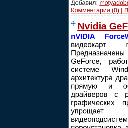
Добавил:
motyadob
Комментарии (0) | 
Nvidia Ge
nVIDIA Force
видеокарт п
Предназначены 
GeForce, рабо
системе Wind
архитектура дра
прямую и об
драйверов с р
графических п
упрощает
видеоподсистем
переустановка 