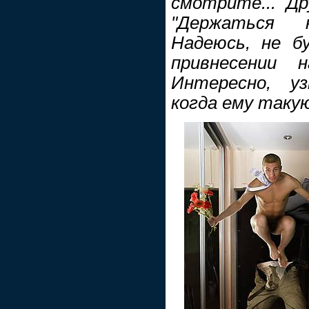
смотрите... Др
"Держаться 
Надеюсь, не б
привнесении н
Интересно, уз
когда ему такую