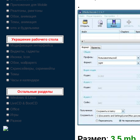
.
Приложения для Mobile
Реалтоны, рингтоны
Обои, анимация
Темы, анимация
sms и будильники
Украшение рабочего стола
Модификация интерфейса
Виджеты, гаджеты
Иконки, Icon
Обои, wallpapers
Скринсейверы, скринмейты
Темы
Часы и календари
Остальные разделы
Windows & Linux
LiveCD & BootCD
Office
Игры
Разное
Размер
:
3.5 mb