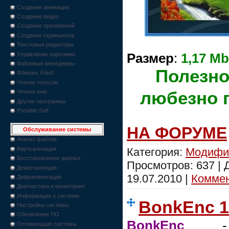
Создание анимации
Создание видео
Создание приложений
Создание скриншотов
Текстовые редакторы
Управление паролями
Размер
:
1,17 Mb
Файловые менеджеры
Полезно
Флешки, Flash
Чтение голосом
любезно 
Чтение книг
Другие программы
Portable Soft
НА ФОРУМЕ
Обслуживание системы
Анализ файлов
Категория:
Модифи
Виртуализация
Восстановление данных
Просмотров: 637 |
Деинсталляция
19.07.2010
|
Коммен
Дефрагментация
Диагностика и мониторинг
Информация о системе
BonkEnc 1.
Настройка системы
Обновление ПО
BonkEnc
- п
Оптимизация системы