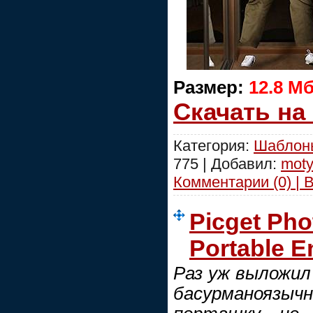
Размер:
12.8 M
Скачать на
Категория:
Шаблоны
775 | Добавил:
moty
Комментарии (0) | 
Picget Pho
Portable E
Раз уж выложил
басурманояз