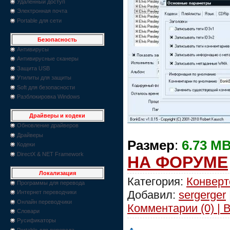
Удаленный доступ
Электронная почта
Portable для сети
Безопасность
Антивирусы
Антивирусные сканеры
Защита USB
Утилиты для защиты
Soft для безопасности
Разблокировка Windows
Драйверы и кодеки
Обновление драйверов
Драйверы
Размер
:
6.73 M
Кодеки
DirectX & NET Framework
НА ФОРУМЕ
Локализация
Категория:
Конвер
Программы для перевода
Добавил:
sergerger
Интернет переводчики
Онлайн переводчики
Комментарии (0) | 
Словари
Русификаторы
Portable для перевода