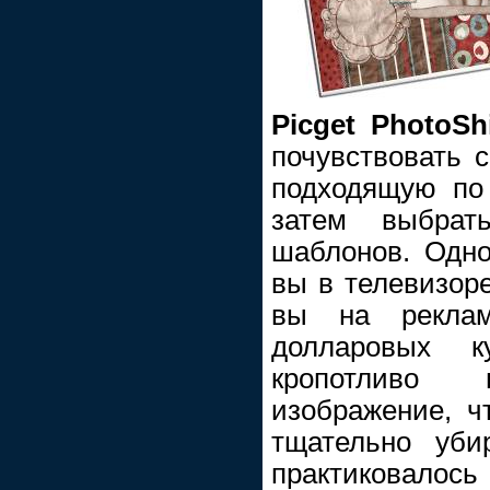
Picget PhotoSh
почувствовать с
подходящую по
затем выбрат
шаблонов. Одно
вы в телевизоре
вы на рекла
долларовых 
кропотливо 
изображение, чт
тщательно уби
практиковалос