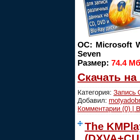
ОС: Microsoft W
Seven
Размер:
74.4 Мб
Скачать на
Категория:
Запись
Добавил:
motyadob
Комментарии (0) | 
The KMPlay
(DXVA+CU