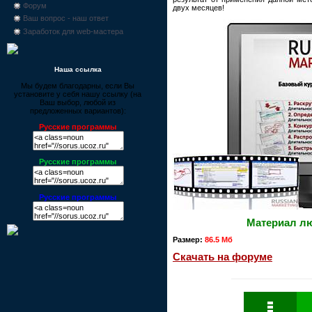
Форум
двух месяцев!
Ваш вопрос - наш ответ
Заработок для web-мастера
Наша ссылка
Мы будем благодарны, если Вы
установите у себя нашу ссылку (на
Ваш выбор, любой из
предложенных вариантов):
Русские программы
Русские программы
Русские программы
Материал л
Размер:
86.5 Мб
Скачать на форуме