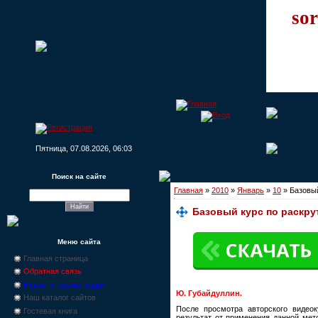
sor
Пятница, 07.08.2026, 06:03
Поиск на сайте
Главная
»
2010
»
Январь
»
10
» Базовый
Базовый курс по раскру
Меню сайта
Главная страница
Обратная связь
Новости, промо-акции
Ю. Губайдуллин.
Наш каталог сайтов
После просмотра авторского видеок
Гостевая книга
результат от применения данной мет